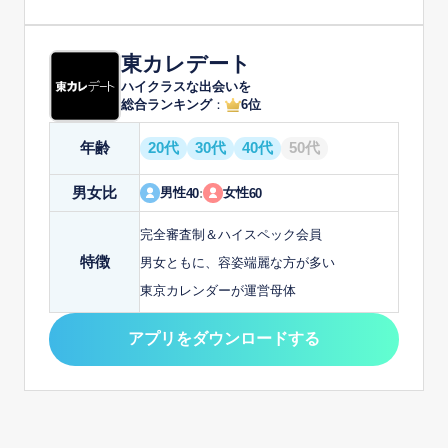
東カレデート
ハイクラスな出会いを
総合ランキング
：
6位
年齢
20代
30代
40代
50代
男女比
男性
女性
40
:
60
完全審査制＆ハイスペック会員
特徴
男女ともに、容姿端麗な方が多い
東京カレンダーが運営母体
アプリをダウンロードする