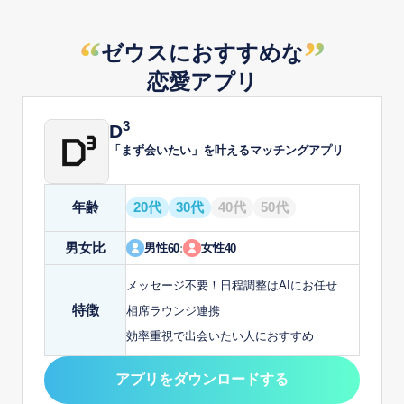
“
”
ゼウスにおすすめな
恋愛アプリ
3
D
「まず会いたい」を叶えるマッチングアプリ
年齢
20代
30代
40代
50代
男女比
男性
女性
60
:
40
メッセージ不要！日程調整はAIにお任せ
特徴
相席ラウンジ連携
効率重視で出会いたい人におすすめ
アプリをダウンロードする