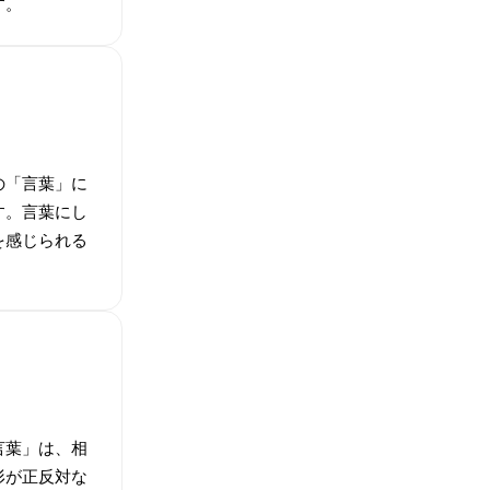
す。
の「言葉」に
す。言葉にし
を感じられる
言葉」は、相
形が正反対な