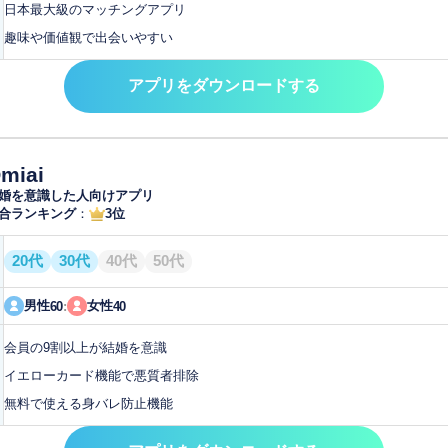
日本最大級のマッチングアプリ
趣味や価値観で出会いやすい
アプリをダウンロードする
miai
婚を意識した人向けアプリ
合ランキング
：
3位
20代
30代
40代
50代
男性
女性
60
:
40
会員の9割以上が結婚を意識
イエローカード機能で悪質者排除
無料で使える身バレ防止機能