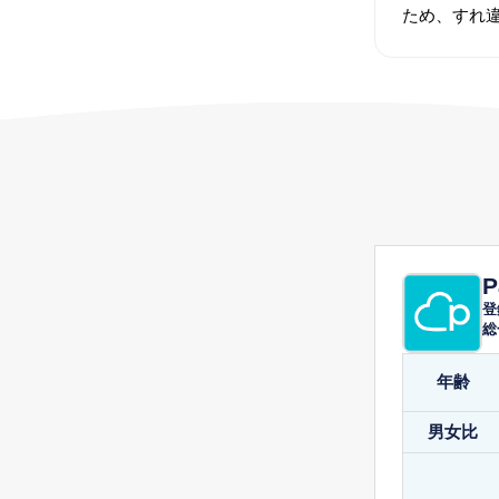
ため、すれ
P
登
総
年齢
男女比