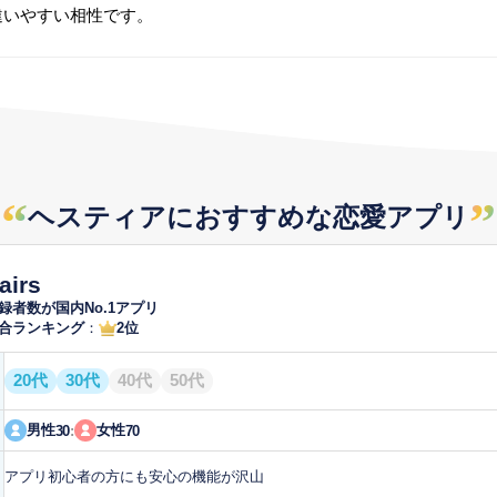
違いやすい相性です。
“
”
ヘスティアにおすすめな
恋愛アプリ
airs
録者数が国内No.1アプリ
合ランキング
：
2位
20代
30代
40代
50代
男性
女性
30
:
70
アプリ初心者の方にも安心の機能が沢山