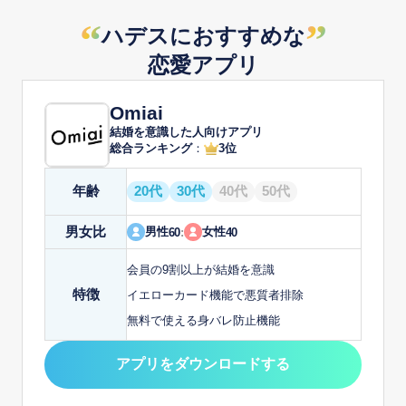
“
”
ハデスにおすすめな
恋愛アプリ
Omiai
結婚を意識した人向けアプリ
総合ランキング
：
3位
年齢
20代
30代
40代
50代
男女比
男性
女性
60
:
40
会員の9割以上が結婚を意識
特徴
イエローカード機能で悪質者排除
無料で使える身バレ防止機能
アプリをダウンロードする