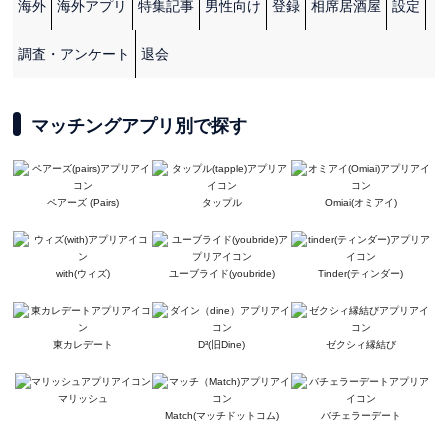
海外
海外アプリ
特集記事
男性向け
登録
相席居酒屋
設定
調査・アンケート
退会
マッチングアプリ別で探す
ペアーズ (Pairs)
タップル
Omiai(オミアイ)
with(ウィズ)
ユーブライド(youbride)
Tinder(ティンダー)
東カレデート
D³(旧Dine)
ゼクシィ縁結び
マリッシュ
Match(マッチドットコム)
バチェラーデート