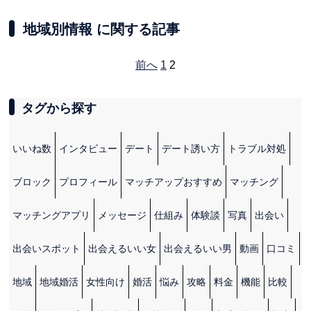
地域別情報 に関する記事
前へ
1
2
タグから探す
いいね数
インタビュー
デート
デート誘い方
トラブル対処
ブロック
プロフィール
マッチアップおすすめ
マッチング
マッチングアプリ
メッセージ
仕組み
体験談
写真
出会い
出会いスポット
出会えるいい女
出会えるいい男
動画
口コミ
地域
地域婚活
女性向け
婚活
悩み
攻略
料金
機能
比較