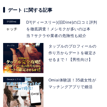
デート に関する記事
D³(ディースリー)(旧Dine)の口コミ評判
D³(旧Dine)
を徹底調査！メシモクが多いのは本
当？サクラや業者の危険性も紹介
タップルのプロフィールの
タップル
作り方からデートを確定さ
せるまで！【男性向け】
Omiai体験談！35歳女性が
Omiai(オミアイ)
マッチングアプリで婚活