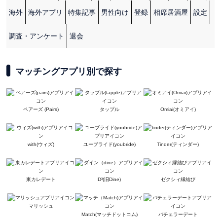
海外
海外アプリ
特集記事
男性向け
登録
相席居酒屋
設定
調査・アンケート
退会
マッチングアプリ別で探す
ペアーズ (Pairs)
タップル
Omiai(オミアイ)
with(ウィズ)
ユーブライド(youbride)
Tinder(ティンダー)
東カレデート
D³(旧Dine)
ゼクシィ縁結び
マリッシュ
Match(マッチドットコム)
バチェラーデート