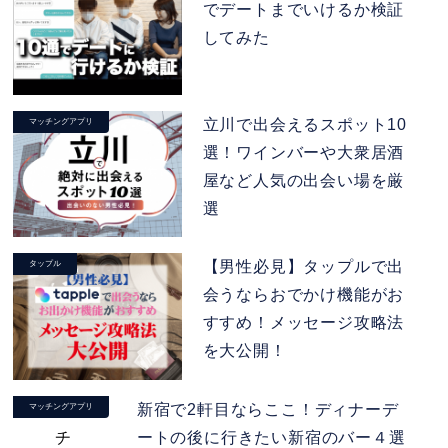
でデートまでいけるか検証
してみた
立川で出会えるスポット10
マッチングアプリ
選！ワインバーや大衆居酒
屋など人気の出会い場を厳
選
【男性必見】タップルで出
タップル
会うならおでかけ機能がお
すすめ！メッセージ攻略法
を大公開！
新宿で2軒目ならここ！ディナーデ
マッチングアプリ
ートの後に行きたい新宿のバー４選