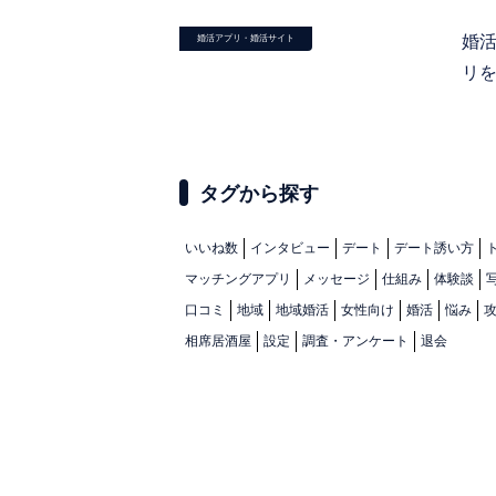
婚
婚活アプリ・婚活サイト
リ
タグから探す
いいね数
インタビュー
デート
デート誘い方
マッチングアプリ
メッセージ
仕組み
体験談
口コミ
地域
地域婚活
女性向け
婚活
悩み
相席居酒屋
設定
調査・アンケート
退会