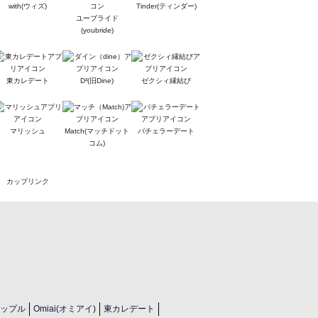
with(ウィズ)
Tinder(ティンダー)
ユーブライド
(youbride)
東カレデート
D³(旧Dine)
ゼクシィ縁結び
マリッシュ
Match(マッチドット
バチェラーデート
コム)
カップリンク
ップル
Omiai(オミアイ)
東カレデート