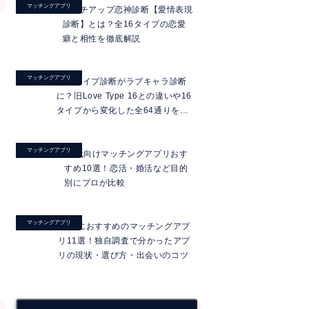
マッチングアプリ
マッチアップ恋神診断【愛情表現
診断】とは？全16タイプの恋愛
癖と相性を徹底解説
マッチングアプリ
ラブタイプ診断がラブキャラ診断
に？旧Love Type 16との違いや16
タイプから変化した全64通りを徹
底解説
マッチングアプリ
20代向けマッチングアプリおす
すめ10選！恋活・婚活など目的
別にプロが比較
マッチングアプリ
40代におすすめのマッチングアプ
リ11選！独自調査で分かったアプ
リの現状・選び方・出会いのコツ