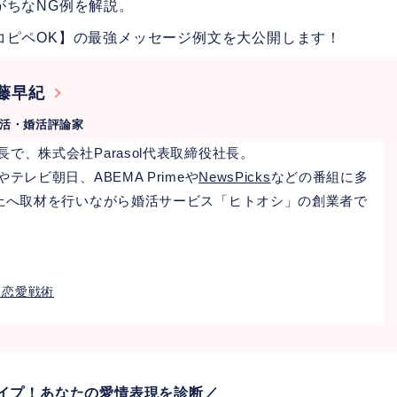
がちなNG例を解説。
コピペOK】の最強メッセージ例文を大公開します！
藤早紀
恋活・婚活評論家
で、株式会社Parasol代表取締役社長。
レビ朝日、ABEMA Primeや
NewsPicks
などの番組に多
以上へ取材を行いながら婚活サービス「ヒトオシ」の創業者で
」恋愛戦術
タイプ！あなたの愛情表現を診断／