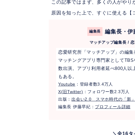
この記事ではまず、多くの人がやり
原因を知った上で、すぐに使える【
編集長・伊
編集長
マッチアップ編集長 / 
恋愛研究所「マッチアップ」の編集長
マッチングアプリ専門家としてTBSやテ
数出演。アプリ利用者延べ800人
もある。
Youtube
：登録者数3.4万人
X(旧Twitter)
：フォロワー数2.3万人
出版：
出会い2.0 スマホ時代の「新
編集長 伊藤早紀：
プロフィール詳細
＼全16