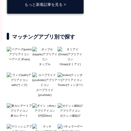
もっと新着記事を見る >
マッチングアプリ別で探す
ペアーズ (Pairs)
タップル
Omiai(オミアイ)
with(ウィズ)
Tinder(ティンダー)
ユーブライド
(youbride)
東カレデート
D³(旧Dine)
ゼクシィ縁結び