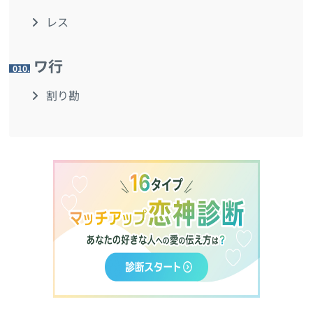
レス
ワ行
10.
割り勘