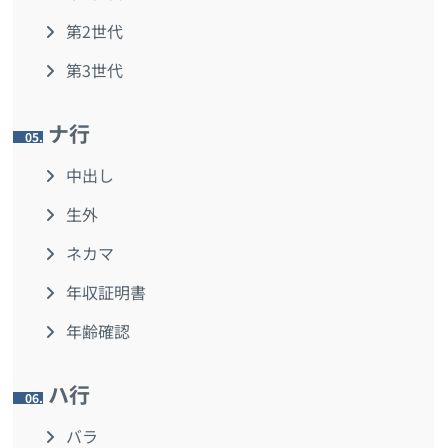
第2世代
第3世代
ナ行
5.
中出し
生外
ネカマ
年収証明書
年齢確認
ハ行
6.
バラ