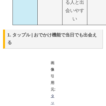
る人と出
会いやす
い
1. タップル | おでかけ機能で当日でも出会え
る
画
像
引
用
元:
タ
ッ