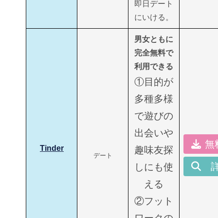
即日デート
にいける。
男女ともに
完全無料で
利用できる
①目的が
多種多様
で遊びの
出会いや
無
Tinder
趣味友探
デート
しにも使
える
②フット
ワークの