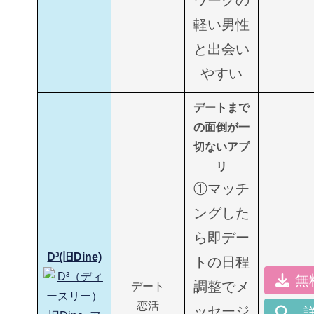
軽い男性
と出会い
やすい
デートまで
の面倒が一
切ないアプ
リ
①マッチ
ングした
ら即デー
D³(旧Dine)
トの日程
無
調整でメ
デート
恋活
ッセージ