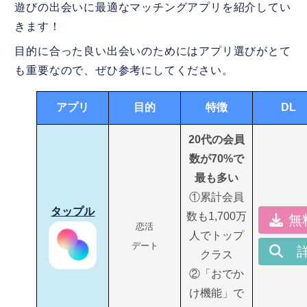
遊びの出会いに最適なマッチングアプリを紹介してい
きます！
目的に合った良い出会いのためにはアプリ選びがとて
も重要なので、ぜひ参考にしてください。
アプリ
目的
特徴
DL
20代の会員
数が70%で
最も多い
①累計会員
タップル
数も1,700万
無
恋活
人でトップ
デート
クラス
②「おでか
け機能」で