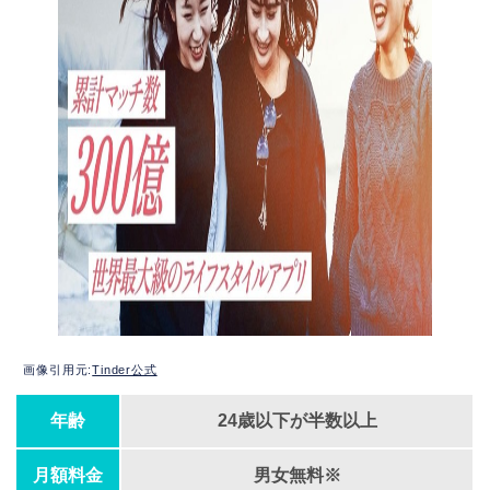
画像引用元:
Tinder公式
年齢
24歳以下が半数以上
月額料金
男女無料※