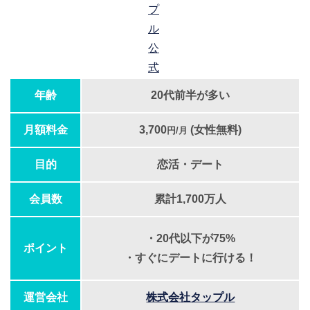
プ
ル
公
式
年齢
20代前半が多い
月額料金
3,700
(女性無料)
円/月
目的
恋活・デート
会員数
累計1,700万人
・20代以下が75%
ポイント
・すぐにデートに行ける！
運営会社
株式会社タップル