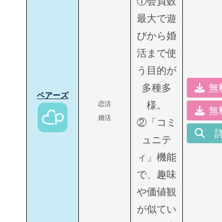
①会員数
最大で遊
びから婚
活まで使
う目的が
多種多
無
ペアーズ
様。
恋活
無
婚活
②「コミ
ュニテ
ィ」機能
で、趣味
や価値観
が似てい