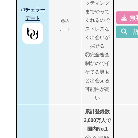
ッティング
バチェラー
までやって
無
デート
くれるので
恋活
ストレスな
デート
く出会いが
探せる
②完全審査
制なのでイ
ケてる男女
と出会える
可能性が高
い
累計登録数
2,000万人で
国内No.1