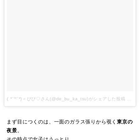
( *´꒳`*)＜ぴぴ♡さん(@de_bu_ka_tsu)がシェアした投稿
–
20
まず目につくのは、一面のガラス張りから覗く
東京の
夜景
。
その時点で女子はうっとり……