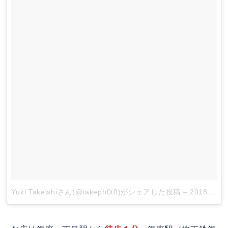
Yuki Takeishiさん(@takeph0t0)がシェアした投稿
–
2018年 1月月11日午前6時34分PST