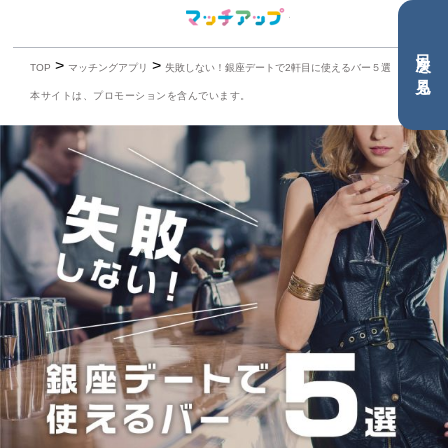
目次を見る
>
>
TOP
マッチングアプリ
失敗しない！銀座デートで2軒目に使えるバー５選
本サイトは、プロモーションを含んでいます。