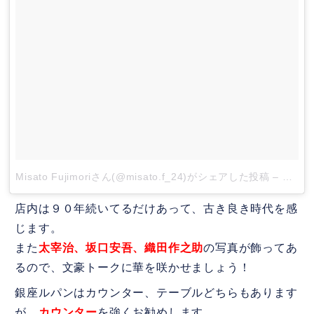
Misato Fujimoriさん(@misato.f_24)がシェアした投稿
–
2018
店内は９０年続いてるだけあって、古き良き時代を感
じます。
また
太宰治、坂口安吾、織田作之助
の写真が飾ってあ
るので、文豪トークに華を咲かせましょう！
銀座ルパンはカウンター、テーブルどちらもあります
が、
カウンター
を強くお勧めします。