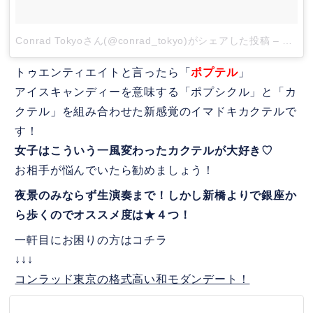
Conrad Tokyoさん(@conrad_tokyo)がシェアした投稿
–
201
トゥエンティエイトと言ったら「
ポプテル
」
アイスキャンディーを意味する「ポプシクル」と「カ
クテル」を組み合わせた新感覚のイマドキカクテルで
す！
女子はこういう一風変わったカクテルが大好き♡
お相手が悩んでいたら勧めましょう！
夜景のみならず生演奏まで！しかし新橋よりで銀座か
ら歩くのでオススメ度は★４つ！
一軒目にお困りの方はコチラ
↓↓↓
コンラッド東京の格式高い和モダンデート！