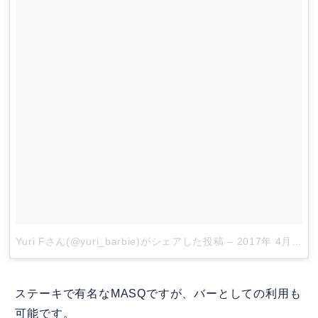
Yuri Fさん(@yuri_barbie)がシェアした投稿
–
2017年 4月月10日午後7時40分PDT
ステーキで有名なMASQですが、バーとしての利用も
可能です。