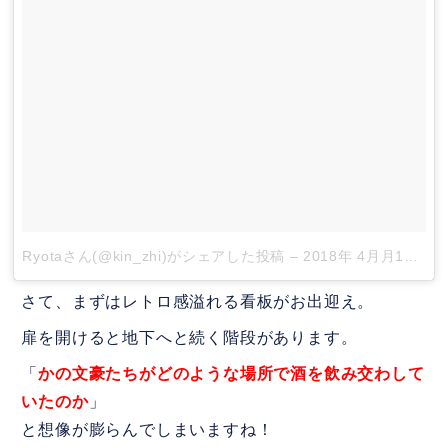
Ryotaさん(@kin_zhi)がシェアした投稿
–
2018年 4月月13日午前6時55分PDT
さて、まずはレトロ感溢れる看板がお出迎え。
扉を開けると地下へと続く階段があります。
「
かの文豪たちがどのような場所で酒を飲み交わして
いたのか
」
と想像が膨らんでしまいますね！