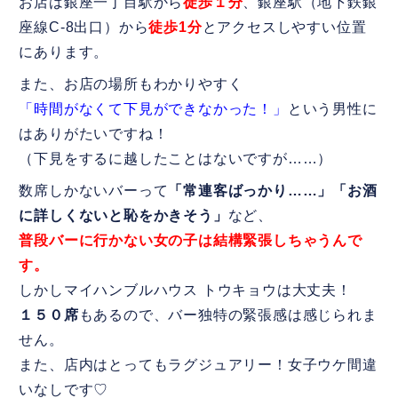
お店は銀座一丁目駅から
徒歩１分
、銀座駅（地下鉄銀
座線C-8出口）から
徒歩1分
とアクセスしやすい位置
にあります。
また、お店の場所もわかりやすく
「時間がなくて下見ができなかった！」
という男性に
はありがたいですね！
（下見をするに越したことはないですが……）
数席しかないバーって
「常連客ばっかり……」「お酒
に詳しくないと恥をかきそう」
など、
普段バーに行かない女の子は結構緊張しちゃうんで
す。
しかしマイハンブルハウス トウキョウは大丈夫！
１５０席
もあるので、バー独特の緊張感は感じられま
せん。
また、店内はとってもラグジュアリー！女子ウケ間違
いなしです♡