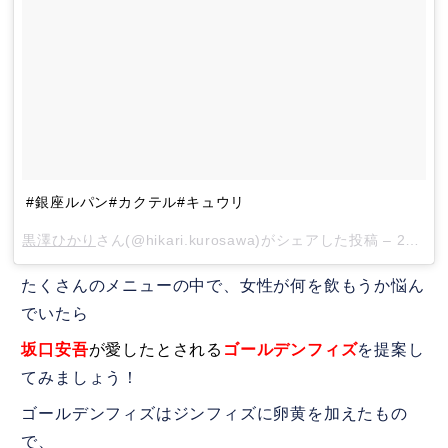
#銀座ルパン#カクテル#キュウリ
黒澤ひかり
さん(@hikari.kurosawa)がシェアした投稿 –
2017年 9月月7日午前6時40分PDT
たくさんのメニューの中で、女性が何を飲もうか悩ん
でいたら
坂口安吾
が愛したとされる
ゴールデンフィズ
を提案し
てみましょう！
ゴールデンフィズはジンフィズに卵黄を加えたもの
で、