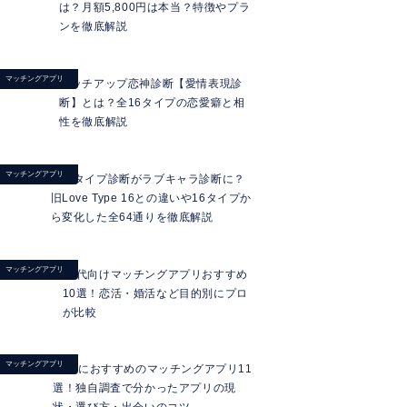
は？月額5,800円は本当？特徴やプラ
ンを徹底解説
マッチングアプリ
マッチアップ恋神診断【愛情表現診
断】とは？全16タイプの恋愛癖と相
性を徹底解説
マッチングアプリ
ラブタイプ診断がラブキャラ診断に？
旧Love Type 16との違いや16タイプか
ら変化した全64通りを徹底解説
マッチングアプリ
20代向けマッチングアプリおすすめ
10選！恋活・婚活など目的別にプロ
が比較
マッチングアプリ
40代におすすめのマッチングアプリ11
選！独自調査で分かったアプリの現