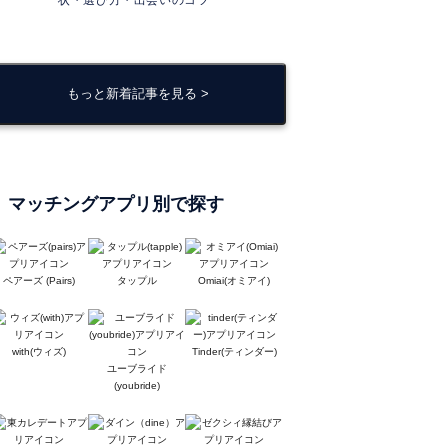
状・選び方・出会いのコツ
もっと新着記事を見る >
マッチングアプリ別で探す
ペアーズ (Pairs)
タップル
Omiai(オミアイ)
with(ウィズ)
Tinder(ティンダー)
ユーブライド
(youbride)