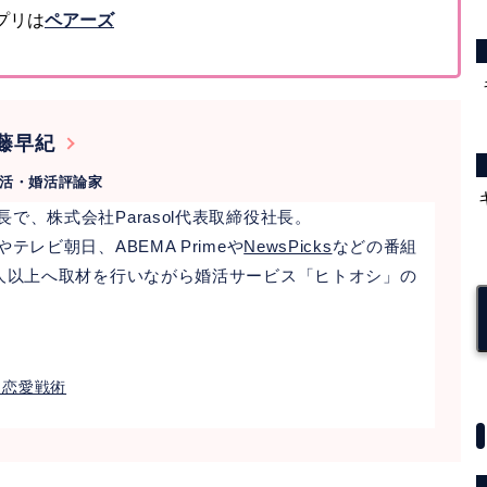
プリは
ペアーズ
藤早紀
恋活・婚活評論家
で、株式会社Parasol代表取締役社長。
レビ朝日、ABEMA Primeや
NewsPicks
などの番組
0人以上へ取材を行いながら婚活サービス「ヒトオシ」の
」恋愛戦術