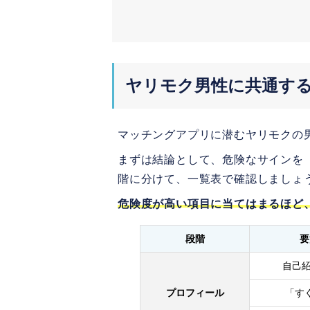
4. ユーブライドは真
5. ゼクシィ縁結びは
4.
【体験談】タップルで出会
ヤリモク男性に共通す
危険サイン①すぐに会
危険サイン②無意味な
マッチングアプリに潜むヤリモクの
5.
まずは結論として、危険なサインを
マッチングアプリでヤリモ
階に分けて、一覧表で確認しましょ
1.「明日早いので」と
危険度が高い項目に当てはまるほど
2.「真剣な出会いを求
段階
要
3.無理矢理連れていか
自己
6.
ヤリモク男性の被害に遭っ
プロフィール
「す
1.同性の友達を作る