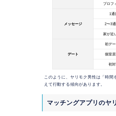
プロフ
2.買い物などストレス
1
3.たくさんの男性と出
メッセージ
2〜3
7.
まとめ
家が近
初デー
デート
個室居
初対
このように、ヤリモク男性は「時間
えて行動する傾向があります。
マッチングアプリのヤリ