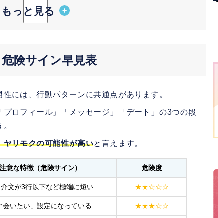
剣な婚活をしている真面目な会員が多い
女性も有料で真剣な会員が多い
ったヤリモクの大学生
る危険サイン早見表
い、店を変更
ボディタッチ
男性には、行動パターンに共通点があります。
「プロフィール」「メッセージ」「デート」の3つの段
ク男性に迫られた時の断り方3選
う。
遠回しに断る
、ヤリモクの可能性が高い
と言えます。
めているので」と直接的に断る
注意な特徴（危険サイン）
危険度
れそうになったら大声で叫ぶ
紹介文が3行以下など極端に短い
★★☆☆☆
てしまった時の対処法3選
ぐ会いたい」設定になっている
★★★☆☆