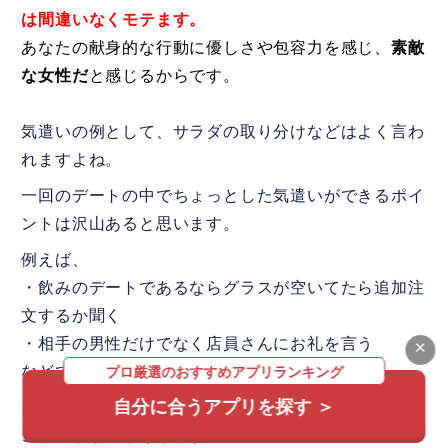
は間違いなくモテます。
あなたの献身的な行動に優しさや包容力を感じ、
素敵
な女性だ
と感じるからです。
気遣いの例として、サラダの取り分けなどはよく言わ
れますよね。
一回のデートの中でちょっとした気遣いができるポイ
ントは沢山あると思います。
例えば、
・飲みのデートであるならグラスが空いてたら追加注
文するか聞く
・相手の男性だけでなく店員さんにお礼を言う
×
などです。
プロ厳選のおすすめアプリランキング
自分に合うアプリを探す ＞
そうした細かな行動が、
「おごってもらえる」
なんて
ことに繋がるかもしれません。