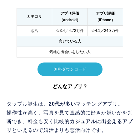
アプリ評価
アプリ評価
カテゴリ
（android）
（iPhone）
恋活
☆3.4／4.72万件
☆4.1／24.3万件
向いている人
気軽な出会いをしたい人
無料ダウンロード
どんなアプリ？
タップル誕生は、
20代が多い
マッチングアプリ。
操作性が高く、写真を見て直感的に好きか嫌いかを判
断でき、料金も安く比較的
カジュアルに出会えるアプ
リ
といえるので婚活よりも恋活向けです。