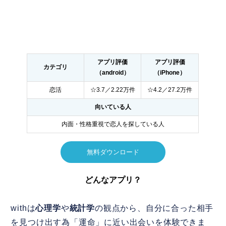
アプリ評価
アプリ評価
カテゴリ
（android）
（iPhone）
恋活
☆3.7／2.22万件
☆4.2／27.2万件
向いている人
内面・性格重視で恋人を探している人
無料ダウンロード
どんなアプリ？
withは
心理学
や
統計学
の観点から、自分に合った相手
を見つけ出す為「運命」に近い出会いを体験できま