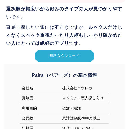
選択肢が幅広いから好みのタイプの人が見つかりやす
い
です。
直感で探したい派には不向きですが、
ルックスだけじ
ゃなくスペック重視だったり人柄もしっかり確かめた
い人にとっては絶好のアプリ
です。
無料ダウンロード
Pairs（ペアーズ）の基本情報
会社名
株式会社エウレカ
真剣度
☆☆☆☆：恋人探し向け
利用目的
恋活・婚活
会員数
累計登録数2000万以上
年齢層
20代・30代が多い