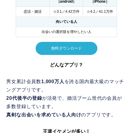
（android）
（iPhone）
恋活・婚活
☆3.1／4.42万件
☆4.2／41.1万件
向いている人
出会いの選択肢を増やしたい人
無料ダウンロード
どんなアプリ？
男女累計会員数
1,000万人
を誇る国内最大級のマッチ
ングアプリです。
20代後半の登録
が活発で、婚活ブーム世代の会員が
多数登録しています。
真剣な出会いを求めている人向け
のアプリです。
王道イケメンが多い！