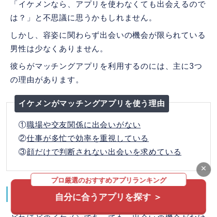
「イケメンなら、アプリを使わなくても出会えるので
は？」と不思議に思うかもしれません。
しかし、容姿に関わらず出会いの機会が限られている
男性は少なくありません。
彼らがマッチングアプリを利用するのには、主に3つ
の理由があります。
イケメンがマッチングアプリを使う理由
①
職場や交友関係に出会いがない
②
仕事が多忙で効率を重視している
③
顔だけで判断されない出会いを求めている
×
プロ厳選のおすすめアプリランキング
①職場や交友関係に出会いがない
自分に合うアプリを探す ＞