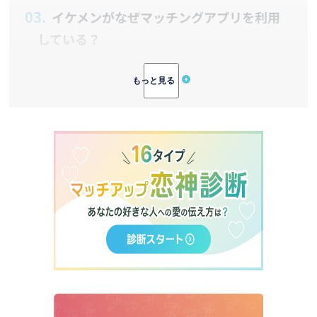
3.
イケメンがなぜマッチングアプリを利用
している？
①職場や交友関係に出会いがない
②仕事が多忙で効率を重視している
③顔だけで判断されない出会いを求
めている
4.
写真から本物・雰囲気・隠れイケメンを
見抜くコツ
①基本は複数写真のチェック！メイ
ン写真だけで判断しない
②雰囲気イケメンと本物イケメンの
見分け方