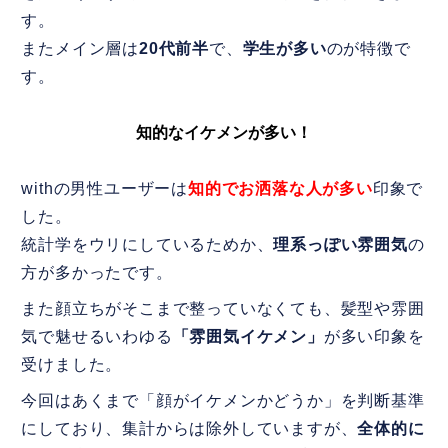
す。
またメイン層は
20代前半
で、
学生が多い
のが特徴で
す。
知的なイケメンが多い！
withの男性ユーザーは
知的でお洒落な人が多い
印象で
した。
統計学をウリにしているためか、
理系っぽい雰囲気
の
方が多かったです。
また顔立ちがそこまで整っていなくても、髪型や雰囲
気で魅せるいわゆる
「雰囲気イケメン」
が多い印象を
受けました。
今回はあくまで「顔がイケメンかどうか」を判断基準
にしており、集計からは除外していますが、
全体的に