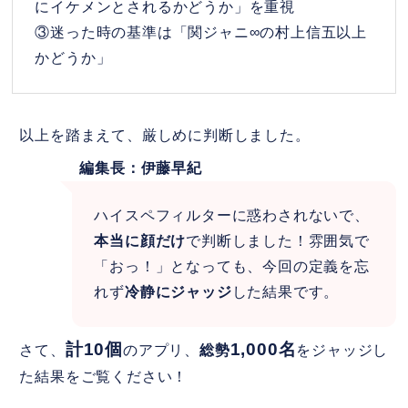
にイケメンとされるかどうか」を重視
③迷った時の基準は「関ジャニ∞の村上信五以上
かどうか」
以上を踏まえて、厳しめに判断しました。
編集長：伊藤早紀
ハイスペフィルターに惑わされないで、
本当に顔だけ
で判断しました！雰囲気で
「おっ！」となっても、今回の定義を忘
れず
冷静にジャッジ
した結果です。
計10個
1,000名
さて、
のアプリ、
総勢
をジャッジし
た結果をご覧ください！