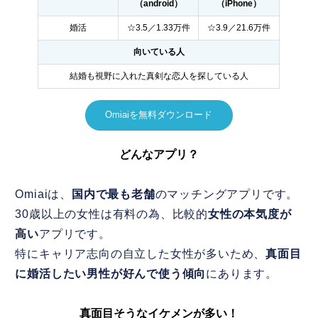
（android）
（iPhone）
婚活
☆3.5／1.33万件
☆3.9／21.6万件
向いている人
結婚も視野に入れた真剣な恋人を探している人
Omiaiを無料ダウンロード
どんなアプリ？
Omiaiは、
国内で最も老舗
のマッチングアプリです。
30歳以上の女性は有料の為、比較的
女性の本気度が
高い
アプリです。
特にキャリア志向の自立した女性が多いため、
真面目
に婚活したい男性が好んで使う傾向
にあります。
真面目そうなイケメンが多い！