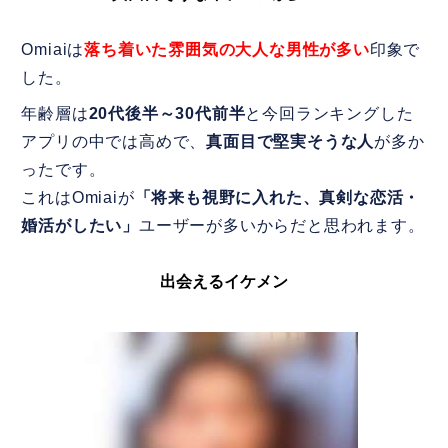
Omiaiは
落ち着いた雰囲気の大人な男性が多い
印象で
した。
年齢層は
20代後半～30代前半
と今回ランキングした
アプリの中では高めで、
真面目で堅実そうな人
が多か
ったです。
これはOmiaiが
「将来も視野に入れた、真剣な恋活・
婚活がしたい」
ユーザーが多いからだと思われます。
出会えるイケメン