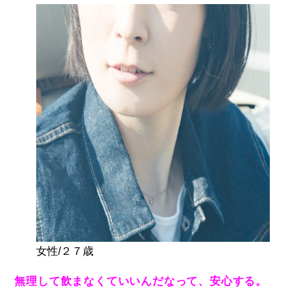
女性/２７歳
無理して飲まなくていいんだなって、安心する。