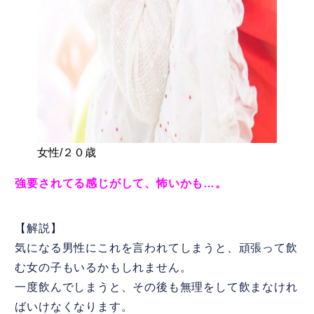
女性/２０歳
強要されてる感じがして、怖いかも…。
【解説】
気になる男性にこれを言われてしまうと、頑張って飲
む女の子もいるかもしれません。
一度飲んでしまうと、その後も無理をして飲まなけれ
ばいけなくなります。