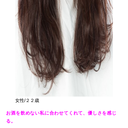
女性/２２歳
お酒を飲めない私に合わせてくれて、優しさを感じ
る。