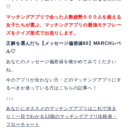
♡
マッチングアプリで会った人数総勢５００人を超える
女子たちが選ぶ、マッチングアプリの最強モテフレー
ズをクイズ形式でお送りします。
正解を選んだら【メッセージ偏差値60】MARCHレベ
ル♡
あなたのメッセージ偏差値を確かめてみてください
ね。
今のアプリが合わない方・どのマッチングアプリにす
るべきか迷っている方はこちらの記事へ！
↓↓↓
あなたにオススメのマッチングアプリはこれで決ま
り！一目でわかる12個のマッチングアプリ比較表・
フローチャート