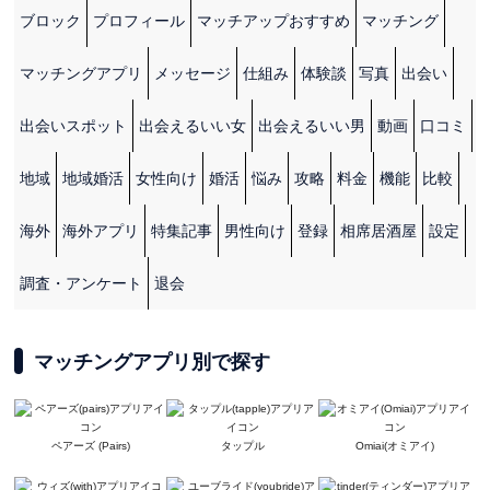
ブロック
プロフィール
マッチアップおすすめ
マッチング
マッチングアプリ
メッセージ
仕組み
体験談
写真
出会い
出会いスポット
出会えるいい女
出会えるいい男
動画
口コミ
地域
地域婚活
女性向け
婚活
悩み
攻略
料金
機能
比較
海外
海外アプリ
特集記事
男性向け
登録
相席居酒屋
設定
調査・アンケート
退会
マッチングアプリ別で探す
ペアーズ (Pairs)
タップル
Omiai(オミアイ)