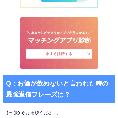
Q：お酒が飲めないと言われた時の
最強返信フレーズは？
①~④からお選びください。