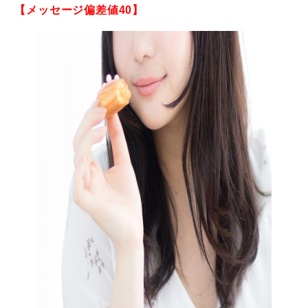
【メッセージ偏差値40】