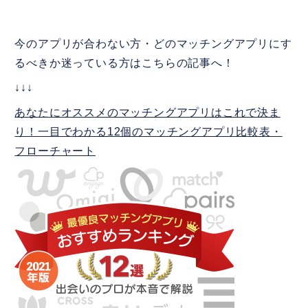
今のアプリが合わない方・どのマッチングアプリにす
るべきか迷っている方はこちらの記事へ！
↓↓↓
あなたにオススメのマッチングアプリはこれで決ま
り！一目でわかる12個のマッチングアプリ比較表・
フローチャート