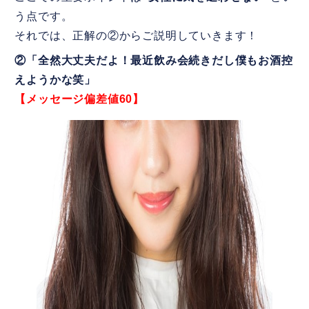
う点です。
それでは、正解の②からご説明していきます！
②「全然大丈夫だよ！最近飲み会続きだし僕もお酒控
えようかな笑」
【メッセージ偏差値60】