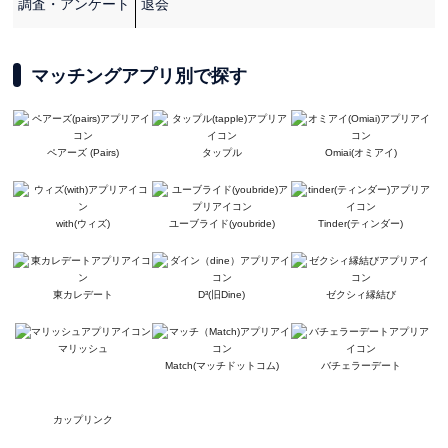
調査・アンケート
退会
マッチングアプリ別で探す
ペアーズ (Pairs)
タップル
Omiai(オミアイ)
with(ウィズ)
ユーブライド(youbride)
Tinder(ティンダー)
東カレデート
D³(旧Dine)
ゼクシィ縁結び
マリッシュ
Match(マッチドットコム)
バチェラーデート
カップリンク