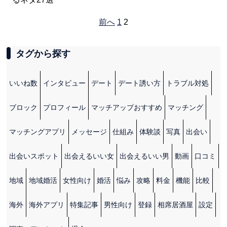
前へ
1
2
タグから探す
いいね数
インタビュー
デート
デート誘い方
トラブル対処
ブロック
プロフィール
マッチアップおすすめ
マッチング
マッチングアプリ
メッセージ
仕組み
体験談
写真
出会い
出会いスポット
出会えるいい女
出会えるいい男
動画
口コミ
地域
地域婚活
女性向け
婚活
悩み
攻略
料金
機能
比較
海外
海外アプリ
特集記事
男性向け
登録
相席居酒屋
設定