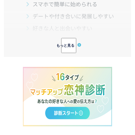
スマホで簡単に始められる
デートや付き合いに発展しやすい
好きな人と出会いやすい
3.
旭川で出会えるマッチングアプリ！おす
すめ3選を紹介
Pairs（ペアーズ）｜登録者数が国内
No.1の初心者向けアプリ
with（ウィズ）
タップル（tapple）
4.
旭川での出会いに関するまとめ