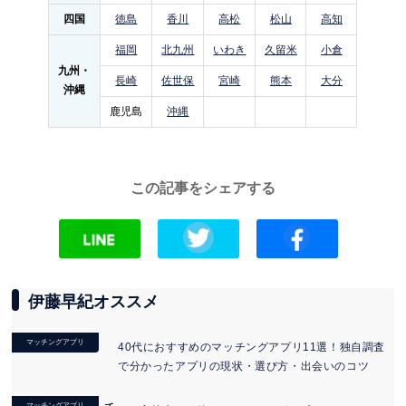
四国
徳島
香川
高松
松山
高知
福岡
北九州
いわき
久留米
小倉
九州・
長崎
佐世保
宮崎
熊本
大分
沖縄
鹿児島
沖縄
この記事をシェアする
伊藤早紀オススメ
マッチングアプリ
40代におすすめのマッチングアプリ11選！独自調査
で分かったアプリの現状・選び方・出会いのコツ
マッチングアプリ