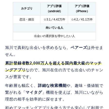
アプリ評価
アプリ評価
カテゴリ
（android）
（iPhone）
恋活・婚活
☆3.1／4.42万件
☆4.2／41.1万件
向いている人
出会いの選択肢を増やしたい人
旭川で真剣な出会いを求めるなら、
ペアーズ
は外せま
せん。
累計登録者数2,000万人を超える国内最大級のマッチ
ングアプリ
なので、旭川在住の方でも出会いのチャン
スが豊富です。
年齢層も幅広く、
詳細な検索機能
や、趣味・価値観で
繋がれる「
マイタグ
」機能を使えば、旭川にいながら
理想の相手を効率的に探せます。
初めてマッチングアプリを使う方でも安心して利用で