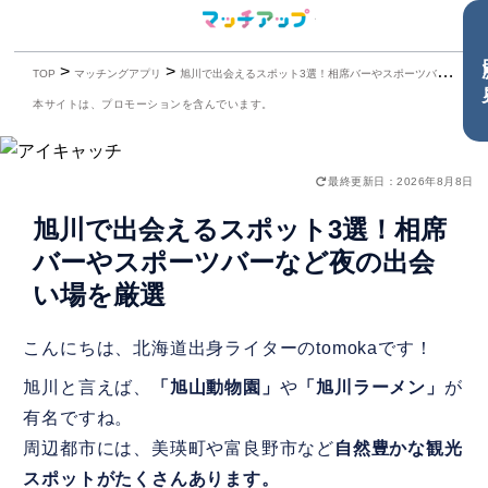
目
>
>
TOP
マッチングアプリ
旭川で出会えるスポット3選！相席バーやスポーツバーなど夜の出会い場を厳選
本サイトは、プロモーションを含んでいます。
最終更新日：2026年8月8日
旭川で出会えるスポット3選！相席
バーやスポーツバーなど夜の出会
い場を厳選
こんにちは、北海道出身ライターのtomokaです！
旭川と言えば、
「旭山動物園」
や
「旭川ラーメン」
が
有名ですね。
周辺都市には、美瑛町や富良野市など
自然豊かな観光
スポットがたくさんあります。