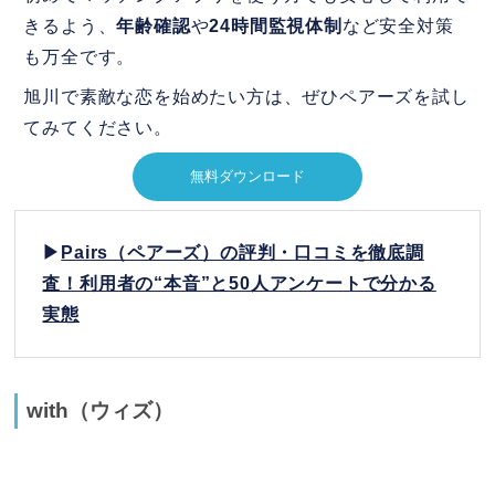
きるよう、
年齢確認
や
24時間監視体制
など安全対策
も万全です。
旭川で素敵な恋を始めたい方は、ぜひペアーズを試し
てみてください。
無料ダウンロード
▶
Pairs（ペアーズ）の評判・口コミを徹底調
査！利用者の“本音”と50人アンケートで分かる
実態
with（ウィズ）