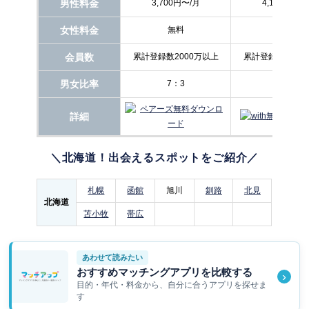
男性料金
3,700円〜/月
4,160円〜/
女性料金
無料
無料
会員数
累計登録数2000万以上
累計登録数1000
男女比率
7：3
5：5
詳細
＼北海道！出会えるスポットをご紹介／
札幌
函館
旭川
釧路
北見
北海道
苫小牧
帯広
あわせて読みたい
おすすめマッチングアプリを比較する
›
目的・年代・料金から、自分に合うアプリを探せま
す