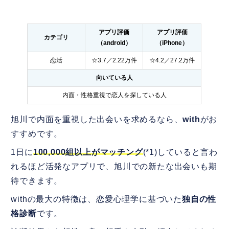
アプリ評価
アプリ評価
カテゴリ
（android）
（iPhone）
恋活
☆3.7／2.22万件
☆4.2／27.2万件
向いている人
内面・性格重視で恋人を探している人
旭川で内面を重視した出会いを求めるなら、
with
がお
すすめです。
1日に
100,000組以上がマッチング
(*1)していると言わ
れるほど活発なアプリで、旭川での新たな出会いも期
待できます。
withの最大の特徴は、恋愛心理学に基づいた
独自の性
格診断
です。