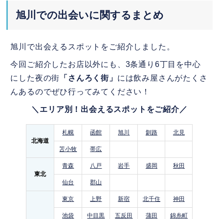
旭川での出会いに関するまとめ
旭川で出会えるスポットをご紹介しました。
今回ご紹介したお店以外にも、3条通り6丁目を中心
にした夜の街
「さんろく街」
には飲み屋さんがたくさ
んあるのでぜひ行ってみてください！
＼エリア別！出会えるスポットをご紹介／
札幌
函館
旭川
釧路
北見
北海道
苫小牧
帯広
青森
八戸
岩手
盛岡
秋田
東北
仙台
郡山
東京
上野
新宿
北千住
神田
池袋
中目黒
五反田
蒲田
錦糸町