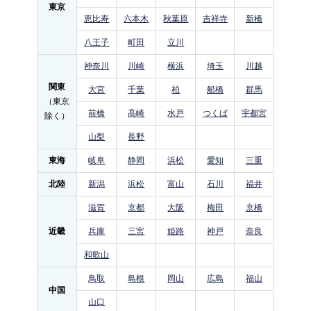
東京
恵比寿
六本木
秋葉原
吉祥寺
新橋
八王子
町田
立川
神奈川
川崎
横浜
埼玉
川越
関東
大宮
千葉
柏
船橋
群馬
（東京
前橋
高崎
水戸
つくば
宇都宮
除く）
山梨
長野
東海
岐阜
静岡
浜松
愛知
三重
北陸
新潟
浜松
富山
石川
福井
滋賀
京都
大阪
梅田
京橋
近畿
兵庫
三宮
姫路
神戸
奈良
和歌山
鳥取
島根
岡山
広島
福山
中国
山口