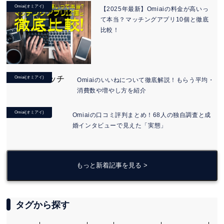
Omiai(オミアイ)
【2025年最新】Omiaiの料金が高いっ
て本当？マッチングアプリ10個と徹底
比較！
Omiai(オミアイ)
Omiaiのいいねについて徹底解説！もらう平均・
消費数や増やし方を紹介
Omiai(オミアイ)
Omiaiの口コミ評判まとめ！68人の独自調査と成
婚インタビューで見えた「実態」
もっと新着記事を見る >
タグから探す