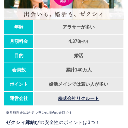
年齢
アラサーが多い
月額料金
4,378
円/月
目的
婚活
会員数
累計140万人
ポイント
婚活メインでは若い人が多い
運営会社
株式会社リクルート
※月額料金は1か月プランの場合の金額です
ゼクシィ縁結び
の安全性のポイントは3つ！