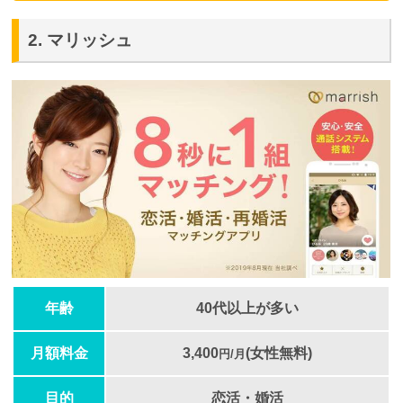
2. マリッシュ
年齢
40代以上が多い
月額料金
3,400
(女性無料)
円/月
目的
恋活・婚活