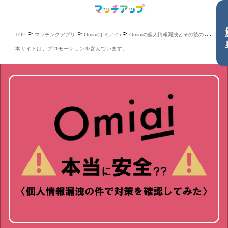
目
>
>
>
TOP
マッチングアプリ
Omiai(オミアイ)
Omiaiの個人情報漏洩とその後の再発防止策は？安全に使える他のアプリ3選も紹介
本サイトは、プロモーションを含んでいます。