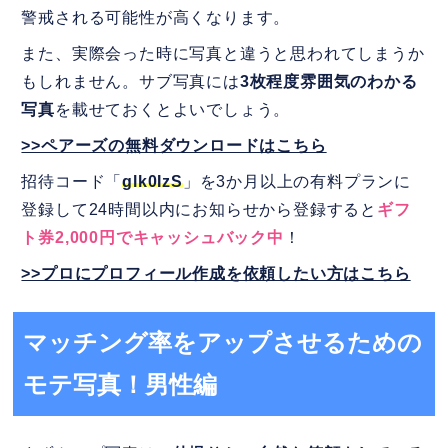
警戒される可能性が高くなります。
また、実際会った時に写真と違うと思われてしまうか
もしれません。サブ写真には
3枚程度雰囲気のわかる
写真
を載せておくとよいでしょう。
>>ペアーズの無料ダウンロードはこちら
招待コード「
glk0IzS
」を3か月以上の有料プランに
登録して24時間以内にお知らせから登録すると
ギフ
ト券2,000円でキャッシュバック中
！
>>プロにプロフィール作成を依頼したい方はこちら
マッチング率をアップさせるための
モテ写真！男性編