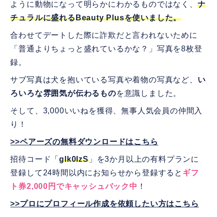
ように動物になって明らかにわかるものではなく、
ナ
チュラルに盛れるBeauty Plusを使いました。
合わせてデートした際に詐欺だと言われないために
「普通よりちょっと盛れているかな？」写真を8枚登
録。
サブ写真は犬を抱いている写真や着物の写真など、
い
ろいろな雰囲気が伝わるもの
を意識しました。
そして、3,000いいねを獲得、無事人気会員の仲間入
り！
>>ペアーズの無料ダウンロードはこちら
招待コード「
glk0IzS
」を3か月以上の有料プランに
登録して24時間以内にお知らせから登録すると
ギフ
ト券2,000円でキャッシュバック中
！
>>プロにプロフィール作成を依頼したい方はこちら