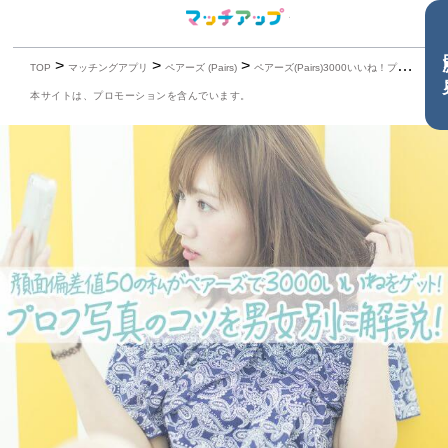
目
>
>
>
TOP
マッチングアプリ
ペアーズ (Pairs)
ペアーズ(Pairs)3000いいね！プロフィール写真のコツを男女別に解説！
本サイトは、プロモーションを含んでいます。