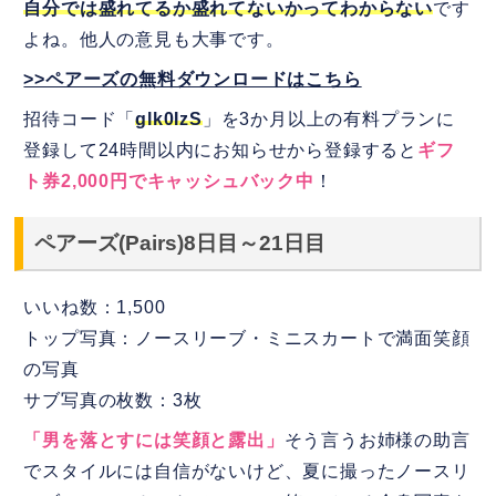
自分では盛れてるか盛れてないかってわからない
です
よね。他人の意見も大事です。
>>ペアーズの無料ダウンロードはこちら
招待コード「
glk0IzS
」を3か月以上の有料プランに
登録して24時間以内にお知らせから登録すると
ギフ
ト券2,000円でキャッシュバック中
！
ペアーズ(Pairs)8日目～21日目
いいね数：1,500
トップ写真：ノースリーブ・ミニスカートで満面笑顔
の写真
サブ写真の枚数：3枚
「男を落とすには笑顔と露出」
そう言うお姉様の助言
でスタイルには自信がないけど、夏に撮ったノースリ