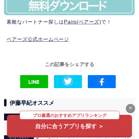
素敵なパートナー探しは
Pairs(ペアーズ)
で！
ペアーズ公式ホームページ
この記事をシェアする
伊藤早紀オススメ
×
プロ厳選のおすすめアプリランキング
マッチングアプリ
40代におすすめのマッチングアプリ11選！独自調査
で分かったアプリの現状・選び方・出会いのコツ
自分に合うアプリを探す ＞
マッチングアプリ