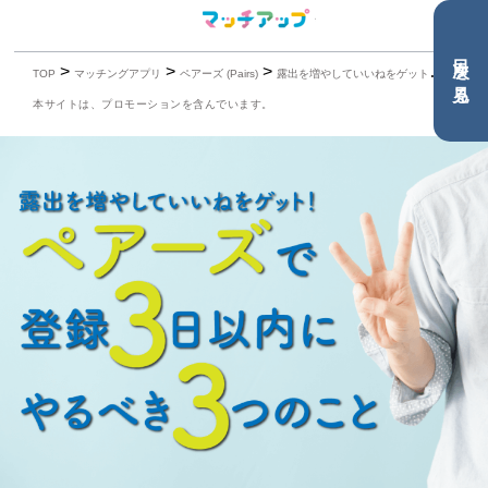
目次を見る
>
>
>
TOP
マッチングアプリ
ペアーズ (Pairs)
露出を増やしていいねをゲット！ペアーズ で登録３日以内にやるべき３つのこと
本サイトは、プロモーションを含んでいます。