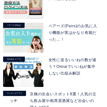
ペアーズ(Pairs)のお気に入
ペアーズ (Pairs)
り機能が実はかなり有能だ
った…！
女性に送るいいねの数が違
Omiai(オミアイ)
う？Omiaiでいいねが集中
しない仕組み解説
京橋の出会いスポット8選！人気の立
マッチングアプリ
ち飲み屋や相席居酒屋など出会いの