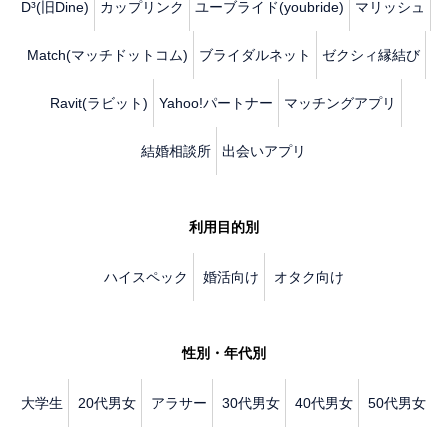
D³(旧Dine)
カップリンク
ユーブライド(youbride)
マリッシュ
Match(マッチドットコム)
ブライダルネット
ゼクシィ縁結び
Ravit(ラビット)
Yahoo!パートナー
マッチングアプリ
結婚相談所
出会いアプリ
利用目的別
ハイスペック
婚活向け
オタク向け
性別・年代別
大学生
20代男女
アラサー
30代男女
40代男女
50代男女