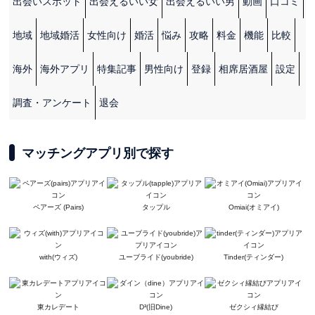
出会いスポット
出会えるいい女
出会えるいい男
動画
口コミ
地域
地域婚活
女性向け
婚活
悩み
攻略
料金
機能
比較
海外
海外アプリ
特集記事
男性向け
登録
相席居酒屋
設定
調査・アンケート
退会
マッチングアプリ別で探す
ペアーズ (Pairs)
タップル
Omiai(オミアイ)
with(ウィズ)
ユーブライド(youbride)
Tinder(ティンダー)
東カレデート
D³(旧Dine)
ゼクシィ縁結び