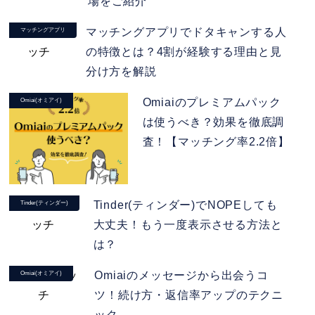
場をご紹介
マッチングアプリでドタキャンする人
マッチングアプリ
の特徴とは？4割が経験する理由と見
分け方を解説
Omiaiのプレミアムパック
Omiai(オミアイ)
は使うべき？効果を徹底調
査！【マッチング率2.2倍】
Tinder(ティンダー)でNOPEしても
Tinder(ティンダー)
大丈夫！もう一度表示させる方法と
は？
Omiaiのメッセージから出会うコ
Omiai(オミアイ)
ツ！続け方・返信率アップのテクニ
ック