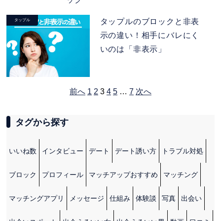
タップルのブロックと非表
タップル
示の違い！相手にバレにく
いのは「非表示」
前へ
1
2
3
4
5
…
7
次へ
タグから探す
いいね数
インタビュー
デート
デート誘い方
トラブル対処
ブロック
プロフィール
マッチアップおすすめ
マッチング
マッチングアプリ
メッセージ
仕組み
体験談
写真
出会い