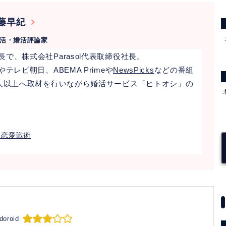
藤早紀
恋活・婚活評論家
で、株式会社Parasol代表取締役社長。
レビ朝日、ABEMA Primeや
NewsPicks
などの番組
0人以上へ取材を行いながら婚活サービス「ヒトオシ」の
」恋愛戦術
doroid