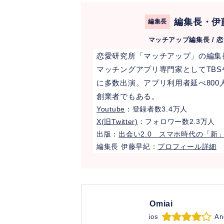
編集長・伊
編集長
マッチアップ編集長 / 
恋愛研究所「マッチアップ」の編集長
マッチングアプリ専門家としてTBSやテ
に多数出演。アプリ利用者延べ80
創業者でもある。
Youtube
：登録者数3.4万人
X(旧Twitter)
：フォロワー数2.3万人
出版：
出会い2.0 スマホ時代の「新
編集長 伊藤早紀：
プロフィール詳細
Omiai
ios
An