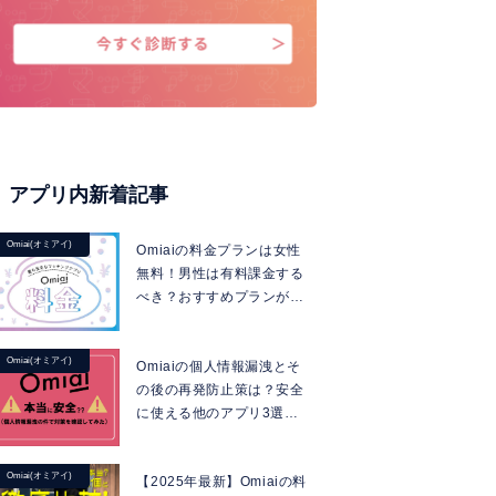
アプリ内新着記事
Omiai(オミアイ)
Omiaiの料金プランは女性
無料！男性は有料課金する
べき？おすすめプランがわ
かる！【2026年最新】
Omiai(オミアイ)
Omiaiの個人情報漏洩とそ
の後の再発防止策は？安全
に使える他のアプリ3選も
紹介
Omiai(オミアイ)
【2025年最新】Omiaiの料