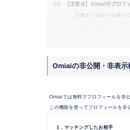
4.
【注意点】Omiaiのプロ
注意点①自分から動か
注意点②足あとからの
5.
プロフィール非公開は相手
1. 相手には非公開設
2. 身バレを気にする
Omiaiの非公開・非表
6.
まとめ
Omiaiでは無料でプロフィールを
この機能を使ってプロフィールを非
1．マッチングしたお相手