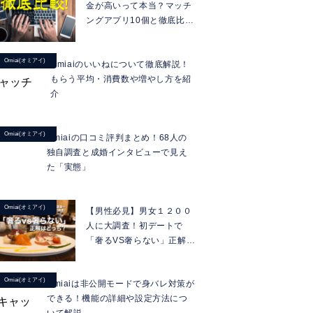
金が高いって本当？マッチ
ングアプリ10個と徹底比
較！
Omiai(オミアイ)
Omiaiのいいねについて徹底解説！
もらう平均・消費数や増やし方を紹
介
Omiai(オミアイ)
Omiaiの口コミ評判まとめ！68人の
独自調査と成婚インタビューで見え
た「実態」
Omiai(オミアイ)
【男性必見】男女１２００
人に大調査！初デートで
「奢るVS奢らない」正解は
どっち？～Omiaiアンケー
ト調査～
Omiai(オミアイ)
Omiaiは非公開モードで身バレ対策が
できる！機能の詳細や設定方法につ