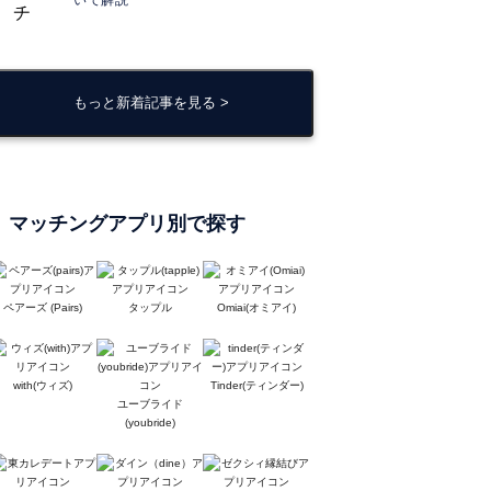
いて解説
もっと新着記事を見る >
マッチングアプリ別で探す
ペアーズ (Pairs)
タップル
Omiai(オミアイ)
with(ウィズ)
Tinder(ティンダー)
ユーブライド
(youbride)