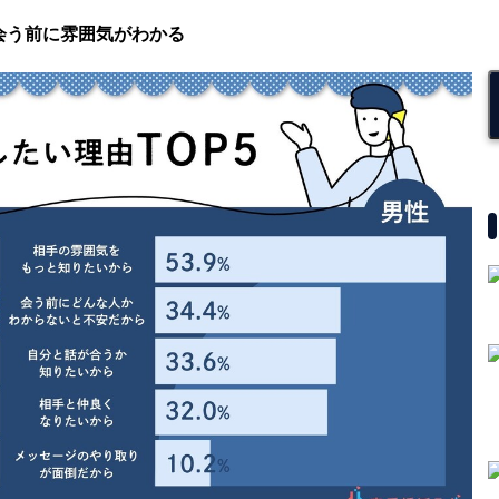
うまく活用して仲良くなろう
. 会う前に雰囲気がわかる