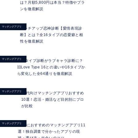
は？月額5,800円は本当？特徴やプラ
ンを徹底解説
マッチングアプリ
マッチアップ恋神診断【愛情表現診
断】とは？全16タイプの恋愛癖と相
性を徹底解説
マッチングアプリ
ラブタイプ診断がラブキャラ診断に？
旧Love Type 16との違いや16タイプか
ら変化した全64通りを徹底解説
マッチングアプリ
20代向けマッチングアプリおすすめ
10選！恋活・婚活など目的別にプロ
が比較
マッチングアプリ
40代におすすめのマッチングアプリ11
選！独自調査で分かったアプリの現