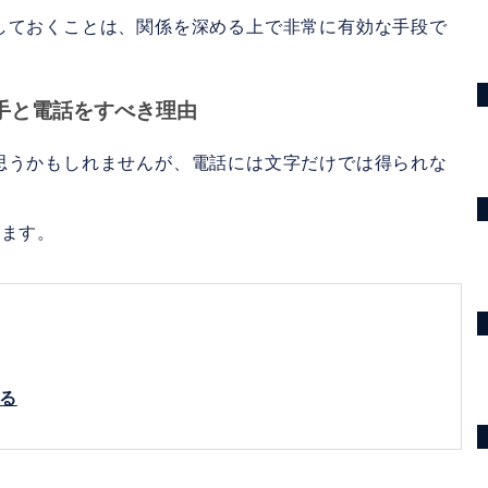
しておくことは、関係を深める上で非常に有効な手段で
のスマートな対処法
手と電話をすべき理由
があると伝えて時間設定する
思うかもしれませんが、電話には文字だけでは得られな
安易に交換しない
に断ることも重要
します。
するQ&A
話に誘われたら脈あり？
話する前に緊張したら？
る
たら？
ったら？