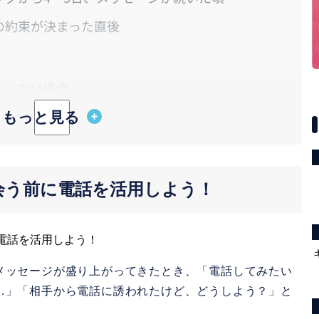
の約束が決まった直後
ていない場合
している場合
るときの3つのポイント
～15分で、短めに切り上げる
会う前に電話を活用しよう！
ィールを復習し、質問を2～3個用意しておく
できる環境で話す
ッチングアプリ
メッセージが盛り上がってきたとき、「電話してみたい
…」「相手から電話に誘われたけど、どうしよう？」と