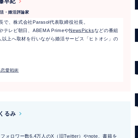
藤早紀
恋活・婚活評論家
で、株式会社Parasol代表取締役社長。
レビ朝日、ABEMA Primeや
NewsPicks
などの番組
0人以上へ取材を行いながら婚活サービス「ヒトオシ」の
」恋愛戦術
くるみ
フォロワー数6.4万人の
X（旧Twitter）
やnote、書籍を