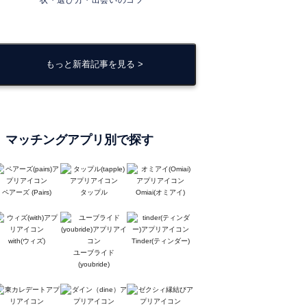
状・選び方・出会いのコツ
もっと新着記事を見る >
マッチングアプリ別で探す
ペアーズ (Pairs)
タップル
Omiai(オミアイ)
with(ウィズ)
Tinder(ティンダー)
ユーブライド
(youbride)