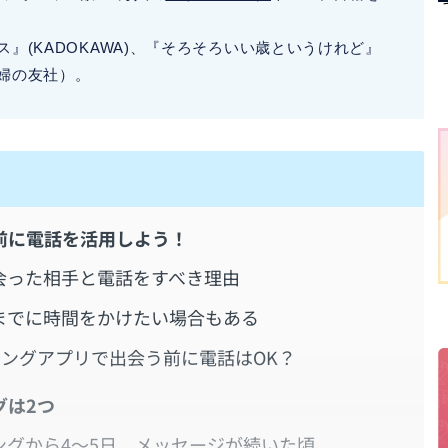
』(KADOKAWA)、『そろそろいい歳というけれど』
婦の友社）。
前に電話を活用しよう！
会った相手と電話をすべき理由
までに時間をかけたい場合もある
チングアプリで出会う前に電話はOK？
グは2つ
グから4～5日、メッセージが続いた頃