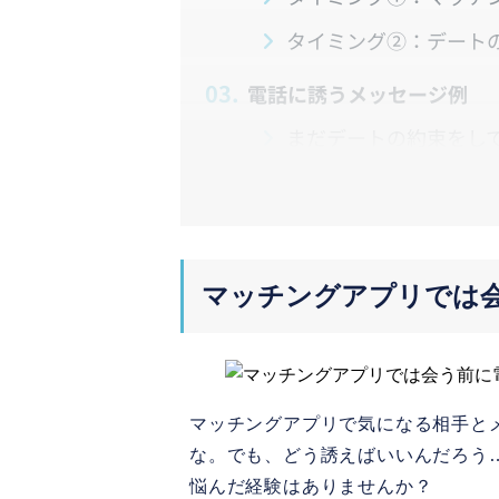
タイミング②：デート
3.
電話に誘うメッセージ例
まだデートの約束をし
すでにデートの約束を
4.
マッチングアプリで電話す
① 初めの電話は10分
マッチングアプリでは
② 事前に相手のプロフ
③ 静かで、リラックス
5.
電話機能のあるおすすめマ
マッチングアプリで気になる相手と
な。でも、どう誘えばいいんだろう
with（ウィズ）
悩んだ経験はありませんか？