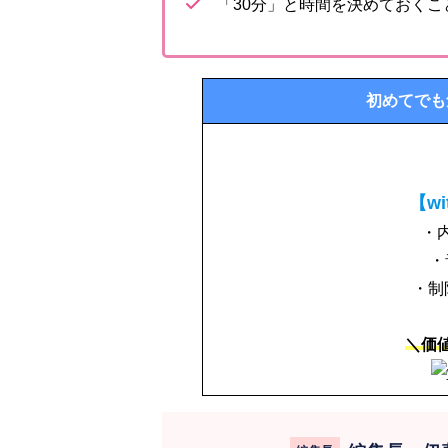
「30分」と時間を決めておく
初めてでも
【w
・
・
・制
＼価