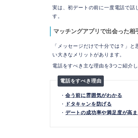
Pairs（ペアーズ）
実は、初デートの前に一度電話で話
Omiai
す。
6.
相手から電話に誘われた時
マッチングアプリで出会った相
時間は短く、次に予定
「メッセージだけで十分では？」と
個人情報は教えない・
い大きなメリットがあります。
気乗りしない時は丁寧
電話をすべき主な理由を3つご紹介
7.
マッチングアプリの電話に関
電話をすべき理由
マッチングアプリで電
・
会う前に雰囲気がわかる
・
ドタキャンを防げる
マッチングアプリで電
・
デートの成功率や満足度が高ま
電話中沈黙してしまっ
電話中嫌な気持ちにな