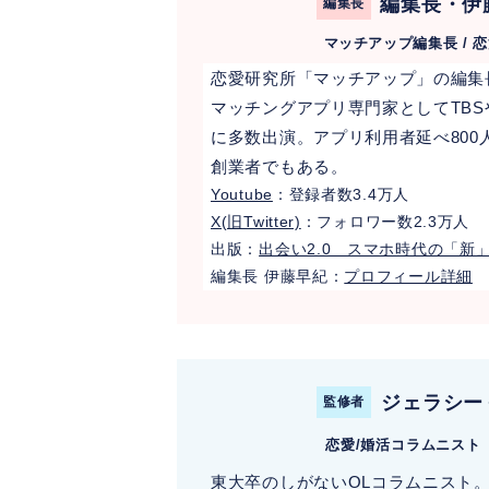
編集長・伊
編集長
マッチアップ編集長 / 
恋愛研究所「マッチアップ」の編集長
マッチングアプリ専門家としてTBSやテ
に多数出演。アプリ利用者延べ80
創業者でもある。
Youtube
：登録者数3.4万人
X(旧Twitter)
：フォロワー数2.3万人
出版：
出会い2.0 スマホ時代の「新
編集長 伊藤早紀：
プロフィール詳細
ジェラシー
監修者
恋愛/婚活コラムニスト
東大卒のしがないOLコラムニスト。