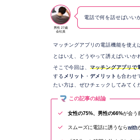
電話で何を話せばいい
男性 27歳
会社員
マッチングアプリの電話機能を使え
とはいえ、どうやって誘えばいいか
そこで今回は、
マッチングアプリで
する
メリット
・
デメリット
も合わせ
たい方は、ぜひチェックしてみてく
女性の75%、男性の66%
が会う
スムーズに電話に誘うなら
with