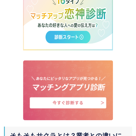
美人やイケメンの写真を使用してい
る
LINEにすぐ移行しようとしてくる
LINEの名前が絵文字のみなど
6.
Omiaiで業者に出会ってしまった場合の
対処法
速攻違反報告
ブロックしよう
プロフィールに「業者お断り」と明
記するのもあり
7.
サクラや業者が少ないマッチングアプリ2
そもそもサクラとは？業者との違いに