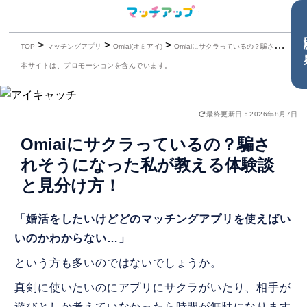
目
>
>
>
TOP
マッチングアプリ
Omiai(オミアイ)
Omiaiにサクラっているの？騙されそうになった私が教える体験談と見分け方！
本サイトは、プロモーションを含んでいます。
最終更新日：2026年8月7日
Omiaiにサクラっているの？騙さ
れそうになった私が教える体験談
と見分け方！
「婚活をしたいけどどのマッチングアプリを使えばい
いのかわからない…」
という方も多いのではないでしょうか。
真剣に使いたいのにアプリにサクラがいたり、相手が
遊びとしか考えていなかったら時間が無駄になります