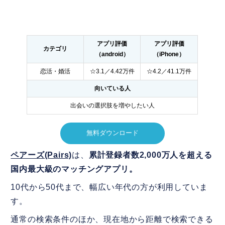
アプリ評価
アプリ評価
カテゴリ
（android）
（iPhone）
恋活・婚活
☆3.1／4.42万件
☆4.2／41.1万件
向いている人
出会いの選択肢を増やしたい人
無料ダウンロード
ペアーズ(Pairs)
は、
累計登録者数2,000万人を超える
国内最大級のマッチングアプリ。
10代から50代まで、幅広い年代の方が利用していま
す。
通常の検索条件のほか、現在地から距離で検索できる