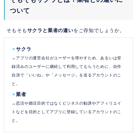
選
ついて
本気で婚活ならゼクシィ縁結び
ペアーズ(Pairs)は年齢層が広く恋活に
そもそも
サクラと業者の違い
をご存知でしょうか。
も婚活にも使える
8.
まとめ
⚫︎
サクラ
→アプリの運営会社がユーザーを増やすため、あるいは登
録済みのユーザーに継続して利用してもらうために、自作
自演で「いいね」や「メッセージ」を送るアカウントのこ
と。
⚫︎
業者
→恋活や婚活目的ではなくビジネスの勧誘やアフィリエイ
トなどを目的としてアプリに登録しているアカウントのこ
と。