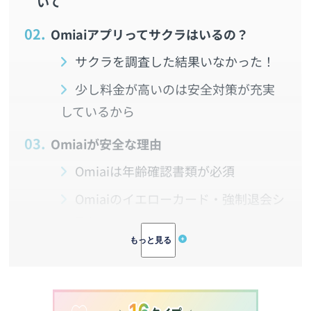
いて
2.
Omiaiアプリってサクラはいるの？
サクラを調査した結果いなかった！
少し料金が高いのは安全対策が充実
しているから
3.
Omiaiが安全な理由
Omiaiは年齢確認書類が必須
Omiaiのイエローカード・強制退会シ
ステム
4.
マッチアップ編集部が実際に出会った業
者（女の子）
5.
Omiaiにいる業者の特徴と見分け方