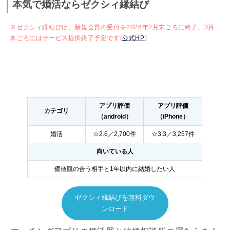
本気で婚活ならゼクシィ縁結び
※ゼクシィ縁結びは、新規会員の受付を2026年2月末ごろに終了、3月
末ごろにはサービス提供終了予定です(
公式HP
)
アプリ評価
アプリ評価
カテゴリ
（android）
（iPhone）
婚活
☆2.6／2,700件
☆3.3／3,257件
向いている人
価値観の合う相手と1年以内に結婚したい人
ゼクシィ縁結びを無料ダウ
ンロード