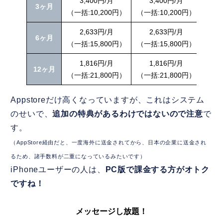
3,400円/月
3,400円/月
3ヶ月
（一括:10,200円）
（一括:10,200円）
（一
2,633円/月
2,633円/月
6ヶ月
（一括:15,800円）
（一括:15,800円）
（一括
1,816円/月
1,816円/月
12ヶ月
（一括:21,800円）
（一括:21,800円）
（一括
Appstoreだけ高くなっていますが、これはシステム
のせいで、
追加の特典があるわけではないので注意
で
す。
（AppStore経由だと、一度海外に送金されてから、日本の企業に送金され
るため、諸手数料が二重になっているみたいです）
iPhoneユーザーの人は、
PC版で課金する方がオトク
ですね！
メッセージし放題！