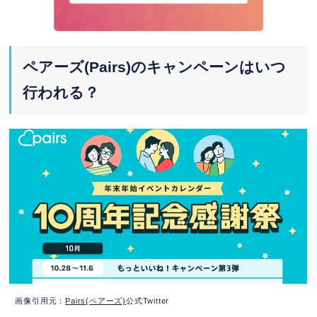
力
4.
ペアーズ(Pairs)の通常料金
ペアーズ(Pairs)のキャンペーンはいつ
アプリでペアーズを利用する場合の
行われる？
通常料金
ブラウザ（ウェブ）でペアーズを利
用する場合の通常料金
5.
ペアーズ(Pairs)の通常とキャンペーン時
の料金比較
6.
ペアーズ(Pairs)のプレミアムオプション
でできること
プレミアムオプションの料金体系
画像引用元：
Pairs(ペアーズ)
公式Twitter
月初めに貰えるいいね数が＋20！