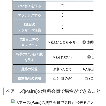
いいね！を送る
◯
◯
マッチングする
◯
◯
1通目の
◯
◯
メッセージ送信
2通目以降の
× (読むことも不可)
◎ (無制限し放
メッセージ
相手のいいね！数
× (見れない)
◎ (見れる)
を見る
足跡の閲覧
最新5人まで
6人以上も無制
検索機能の利用
△ (一部のみ)
◎ (全機能OK
ペアーズ(Pairs)の無料会員で男性ができること