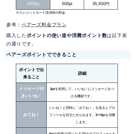
1000
500
35,930
pt
pt
円
※クレジットカード決済時の料金
参考
：
ペアーズ料金プラン
購入した
ポイントの使い道や消費ポイント数
は以下表
の通りです。
ペアーズポイントでできること
ポイントで出
詳細
来ること
メッセージ付
3pt
を利用して、いいね！にメッセージをつ
きいいね！
ける機能です。
いいね！と同時に「みてね！」を送るとプロ
みてね！
フィールを目立たせられます。
3〜5p
tを消費
します。
3pt
の利用で”気になる”同士のプロフィールを