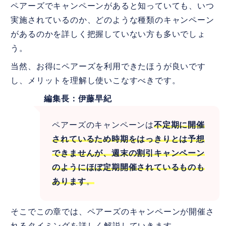
ペアーズでキャンペーンがあると知っていても、いつ
相手がメッセージを読んだかが分か
実施されているのか、どのような種類のキャンペーン
る！
があるのかを詳しく把握していない方も多いでしょ
う。
オフライン機能
当然、お得にペアーズを利用できたほうが良いです
すべての足跡が見れる
し、メリットを理解し使いこなすべきです。
検索性能がアップ！
編集長：伊藤早紀
弁護士相談費用サポート
ペアーズのキャンペーンは
不定期に開催
7.
ペアーズ(Pairs)のキャンペーンに参加し
されているため時期をはっきりとは予想
て素敵な恋活・婚活をしよう
できませんが、週末の割引キャンペーン
のようにほぼ定期開催されているものも
あります
。
そこでこの章では、ペアーズのキャンペーンが開催さ
れるタイミングを詳しく解説していきます。