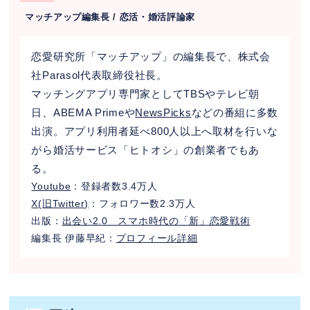
マッチアップ編集長 / 恋活・婚活評論家
恋愛研究所「マッチアップ」の編集長で、株式会
社Parasol代表取締役社長。
マッチングアプリ専門家としてTBSやテレビ朝
日、ABEMA Primeや
NewsPicks
などの番組に多数
出演。アプリ利用者延べ800人以上へ取材を行いな
がら婚活サービス「ヒトオシ」の創業者でもあ
る。
Youtube
：登録者数3.4万人
X(旧Twitter)
：フォロワー数2.3万人
出版：
出会い2.0 スマホ時代の「新」恋愛戦術
編集長 伊藤早紀：
プロフィール詳細