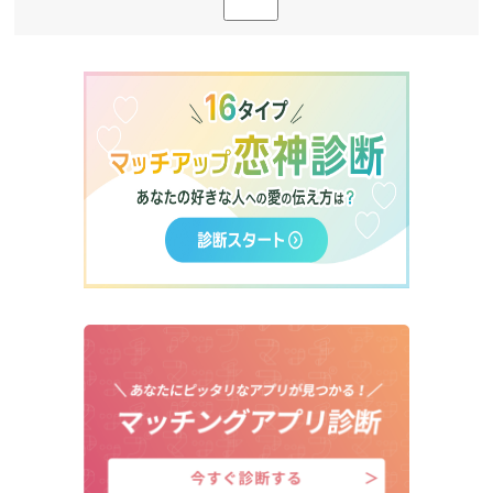
比較！課金で何が変わる？
ペアーズ(Pairs)の無料会員で男性がで
きること
ペアーズ(Pairs)の有料プランでできる
こと
3.
ペアーズ(Pairs)のキャンペーンの利用方
法
1.ペアーズの無料会員に登録・ログイ
ン
2.初回マッチング
3.キャンペーン中に有料会員へ登録
4.24時間以内に友達紹介コードの入