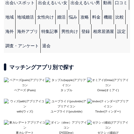
出会いスポット
出会えるいい女
出会えるいい男
動画
口コミ
地域
地域婚活
女性向け
婚活
悩み
攻略
料金
機能
比較
海外
海外アプリ
特集記事
男性向け
登録
相席居酒屋
設定
調査・アンケート
退会
マッチングアプリ別で探す
ペアーズ (Pairs)
タップル
Omiai(オミアイ)
with(ウィズ)
ユーブライド(youbride)
Tinder(ティンダー)
東カレデート
D³(旧Dine)
ゼクシィ縁結び