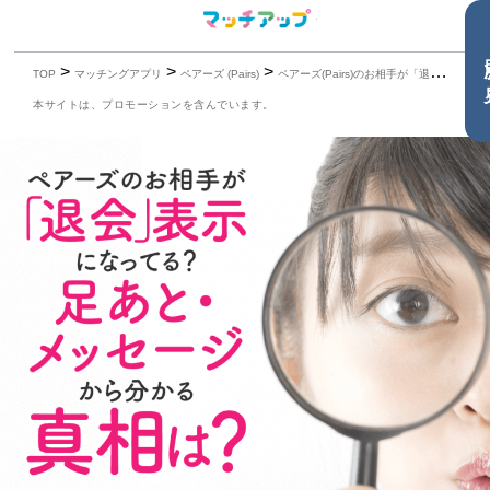
目
>
>
>
TOP
マッチングアプリ
ペアーズ (Pairs)
ペアーズ(Pairs)のお相手が「退会」表示になってる？足あと、メッセージからわかる真相は？
本サイトは、プロモーションを含んでいます。