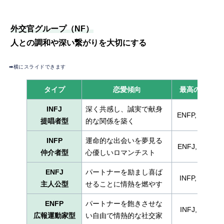
外交官グループ（NF）
人との調和や深い繋がりを大切にする
➡︎横にスライドできます
タイプ
恋愛傾向
最高の相性
INFJ
深く共感し、誠実で献身
ENFP, ENTP
提唱者型
的な関係を築く
INFP
運命的な出会いを夢見る
ENFJ, ENTJ
仲介者型
心優しいロマンチスト
ENFJ
パートナーを励まし喜ば
INFP, ISFP
主人公型
せることに情熱を燃やす
ENFP
パートナーを飽きさせな
INFJ, INTJ
広報運動家型
い自由で情熱的な社交家