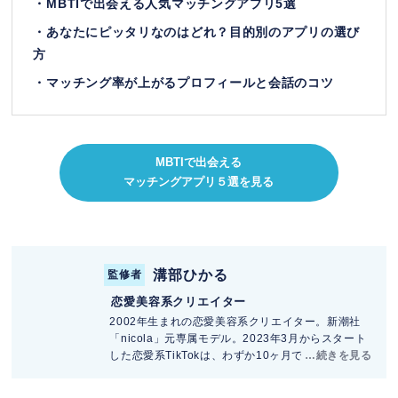
・MBTIで出会える人気マッチングアプリ5選
・あなたにピッタリなのはどれ？目的別のアプリの選び
方
・マッチング率が上がるプロフィールと会話のコツ
MBTIで出会える
マッチングアプリ５選を見る
溝部ひかる
監修者
恋愛美容系クリエイター
2002年生まれの恋愛美容系クリエイター。新潮社
「nicola」元専属モデル。2023年3月からスタート
した恋愛系TikTokは、わずか10ヶ月で25万人を突
破。現在総フォロワー80万人超し関西弁で恋愛相
談にズバッと切り込む“愛のツッコミ“が人気。恋