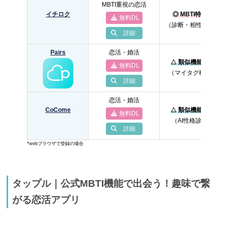
MBTI重視の恋活
イチロク
◎ MBTI特化型
無料DL
（診断・相性表示）
詳細
Pairs
恋活・婚活
△ 類似機能あり
無料DL
（マイタグ機能）
詳細
恋活・婚活
CoCome
△ 類似機能あり
無料DL
（AI性格診断）
詳細
*webブラウザで登録の場合
タップル｜
公式MBTI機能で出会う！趣味で繋
がる恋活アプリ