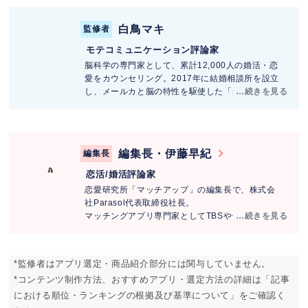
愛・美容・生き方をリアルに発信し、Z世代の共感
を集めている。
白鳥マキ
監修者
▼SNS情報
Youtube
：登録者数15.7万人
モテコミュニケーション評論家
Tik Tok
：フォロワー数39.5万人
脳科学の専門家として、累計12,000人の婚活・恋
愛をカウンセリング。2017年に結婚相談所を設立
し、メールカと脳の特性を駆使した「白鳥メソッ
ド」で、多くの女性を結婚に導く。著書「モテる
メール術」など累計発行部数2.7万部を達成し、海
外出版も決定。他にも読むと恋も人生も上手くい
く「1分彼女の法則」も出版。
編集長・伊藤早紀
編集長
NHK Eテレや日本テレビ「メレンゲの気持ち」、
雑誌anan他、多数メディアに出演。
恋活
/
婚活評論家
恋愛研究所「マッチアップ」の編集長で、株式会
社Parasol代表取締役社長。
マッチングアプリ専門家としてTBSやテレビ朝
日、ABEMA Primeや
NewsPicks
などの番組に多数
出演。アプリ利用者延べ800人以上へ取材を行いな
がら婚活サービス「ヒトオシ」の創業者でもあ
*監修者はアプリ選定・商品紹介部分には関与していません。
る。
*コンテンツ制作方法、おすすめアプリ・選定方法の詳細は「記事
Youtube
：登録者数3.4万人
X(旧Twitter)
：フォロワー数2.3万人
における順位・ランキングの根拠及び基準について」をご確認く
出版：
出会い2.0 スマホ時代の「新」恋愛戦術