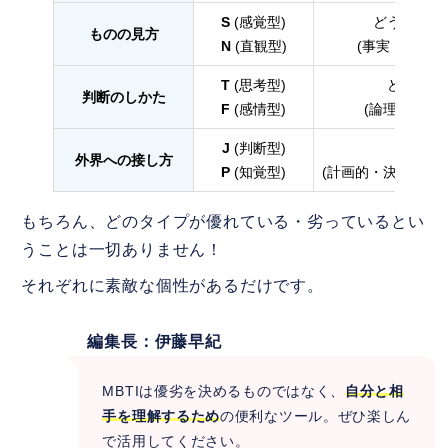
S
(感覚型)
どうやって
ものの見方
N
(直観型)
(事実・現実 o
T
(思考型)
どうやっ
判断のしかた
F
(感情型)
(論理・正しさ
J
(判断型)
どうや
外界への接し方
P
(知覚型)
(計画的・決断したい
もちろん、どのタイプが優れている・劣っているとい
うことは一切ありません！
それぞれに素敵な個性があるだけです。
編集長：伊藤早紀
MBTIは優劣を決めるものではなく、
自分と相
手を理解するため
の便利なツール。ぜひ楽しん
で活用してください。