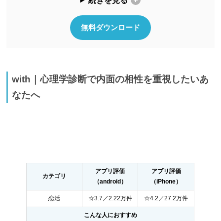
続きを見る
無料ダウンロード
with｜心理学診断で内面の相性を重視したいあ
なたへ
アプリ評価
アプリ評価
カテゴリ
（android）
（iPhone）
恋活
☆3.7／2.22万件
☆4.2／27.2万件
こんな人におすすめ