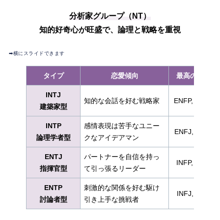
分析家グループ（NT）
知的好奇心が旺盛で、論理と戦略を重視
➡︎横にスライドできます
タイプ
恋愛傾向
最高の相性
INTJ
知的な会話を好む戦略家
ENFP, ENTP
建築家型
INTP
感情表現は苦手なユニー
ENFJ, ENTJ
論理学者型
クなアイデアマン
ENTJ
パートナーを自信を持っ
INFP, INTP
指揮官型
て引っ張るリーダー
ENTP
刺激的な関係を好む駆け
INFJ, INTJ
討論者型
引き上手な挑戦者