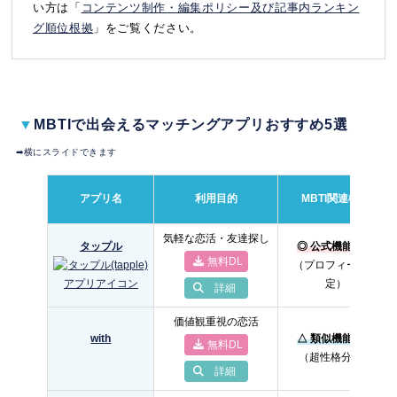
い方は「
コンテンツ制作・編集ポリシー及び記事内ランキン
グ順位根拠
」をご覧ください。
▼
MBTIで出会えるマッチングアプリおすすめ5選
➡︎横にスライドできます
アプリ名
利用目的
MBTI関連機能
気軽な恋活・友達探し
タップル
◎ 公式機能あり
無料DL
（プロフィール設
定）
詳細
価値観重視の恋活
with
△ 類似機能あり
無料DL
（超性格分析）
詳細