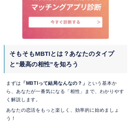
ともっと話したい！」と思わせる書き
方
Step2：メッセージ編「会話が無限に
盛り上がる」魔法の話題
4.
始める前に解消したい、MBTIマッチング
そもそもMBTIとは？あなたのタイプ
アプリの疑問と不安
と“最高の相性”を知ろう
Q1. MBTIだけで相手を判断するのは
危険じゃない？
まずは
「MBTIって結局なんなの？」
という基本か
Q2. 恋人じゃなくて、MBTIの話がで
ら、あなたが一番気になる「相性」まで、わかりやす
きる友達が欲しいんだけど…
く解説します。
Q3. 相手のプロフィールにあるMBTI
あなたの恋活をもっと楽しく、効率的に始めましょ
は本当に合ってる？
う！
Q4. プロフィールにMBTIを載せる