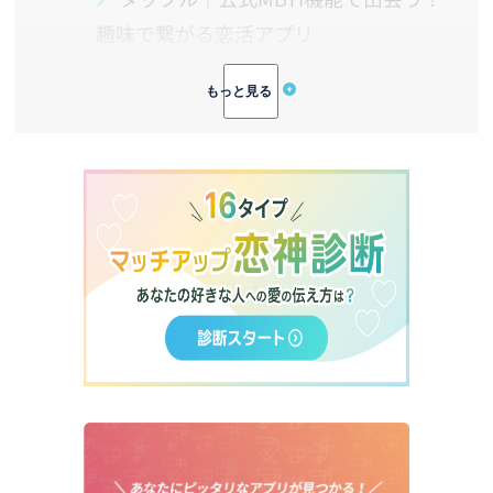
趣味で繋がる恋活アプリ
with｜心理学診断で内面の相性を重
視したいあなたへ
イチロク(16Type)｜性格タイプで繋
がる！MBTI特化型マッチングアプリ
Pairs｜圧倒的な会員数から「マイタ
グ」で探す出会い
CoCome｜身バレ防止×AI診断！新
感覚のマッチングアプリ
3.
【実践編】マッチング率が劇的に変わ
る！MBTIの3ステップ活用術
Step1：プロフィール作成編「この人