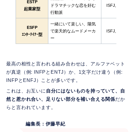
ESTP
ドラマチックな恋を好む
ISFJ, ISTJ
起業家型
行動派
一緒にいて楽しい、陽気
ESFP
で楽天的なムードメーカ
ISFJ, ISTJ
ｴﾝﾀｰﾃｲﾅｰ型
ー
最高の相性と言われる組み合わせは、アルファベット
が真逆（例: INFPとENTJ）か、1文字だけ違う（例:
INFPとENFJ）ことが多いです。
これは、お互いに
自分にはないものを持っていて、自
然と惹かれ合い、足りない部分を補い合える関係
だか
らと言われています。
編集長：伊藤早紀