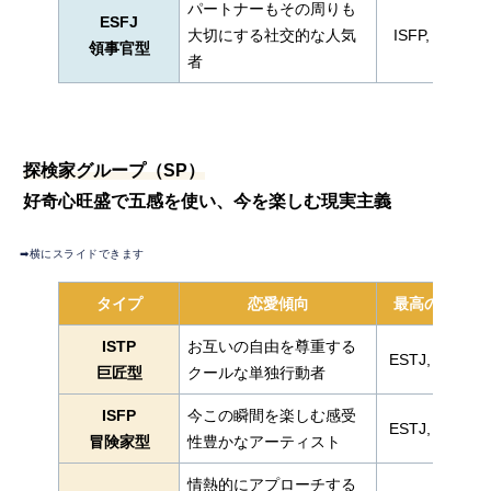
パートナーもその周りも
ESFJ
大切にする社交的な人気
ISFP, INFP
領事官型
者
探検家グループ（SP）
好奇心旺盛で五感を使い、今を楽しむ現実主義
➡︎横にスライドできます
タイプ
恋愛傾向
最高の相性
ISTP
お互いの自由を尊重する
ESTJ, ENTJ
巨匠型
クールな単独行動者
ISFP
今この瞬間を楽しむ感受
ESTJ, ENTJ
冒険家型
性豊かなアーティスト
情熱的にアプローチする