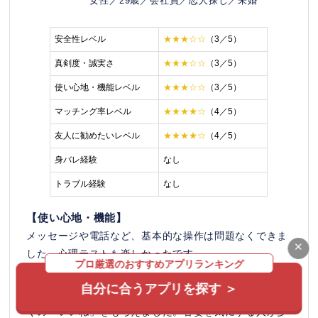
女性／29歳／会社員／恋人探し／未婚
安全性レベル
★★★☆☆
（3／5）
真剣度・誠実さ
★★★☆☆
（3／5）
使い心地・機能レベル
★★★☆☆
（3／5）
マッチング率レベル
★★★★☆
（4／5）
友人に勧めたいレベル
★★★★☆
（4／5）
身バレ経験
なし
トラブル経験
なし
【使い心地・機能】
メッセージや電話など、基本的な操作は問題なくできま
×
した。心理テストも楽しかったです。
プロ厳選のおすすめアプリランキング
【マッチング率】
自分に合うアプリを探す ＞
マッチしやすい年齢だったこともあり、登録してから多
くの「いいね」をもらえました。容姿を気にする人が多