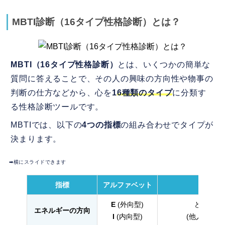
と、引かれたり不利になったりしない？
MBTI診断（16タイプ性格診断）とは？
Q5. INFP（または内向的なタイプ）
はマッチングアプリに向いてないって本
MBTI（16タイプ性格診断）
とは、いくつかの簡単な
当？
質問に答えることで、その人の興味の方向性や物事の
Q6. MBTIが同じタイプの人とは、一
判断の仕方などから、心を
1
6種類のタイプ
に分類す
番相性が良いの？
る性格診断ツールです。
5.
MBTIは最強の武器。自信を持って、内面
MBTIでは、以下の
4つの指標
の組み合わせでタイプが
決まります。
で繋がる恋を始めよう！
➡︎横にスライドできます
指標
アルファベット
E
(外向型)
どこから
エネルギーの方向
I
(内向型)
(他人と関わる