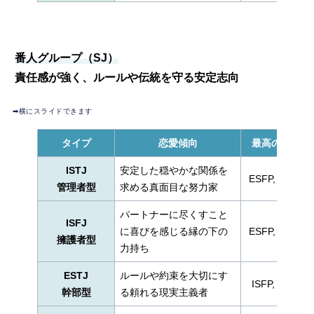
番人グループ（SJ）
責任感が強く、ルールや伝統を守る安定志向
➡︎横にスライドできます
タイプ
恋愛傾向
最高の相性
ISTJ
安定した穏やかな関係を
ESFP, ESTP
管理者型
求める真面目な努力家
パートナーに尽くすこと
ISFJ
に喜びを感じる縁の下の
ESFP, ESTP
擁護者型
力持ち
ESTJ
ルールや約束を大切にす
ISFP, INFP
幹部型
る頼れる現実主義者