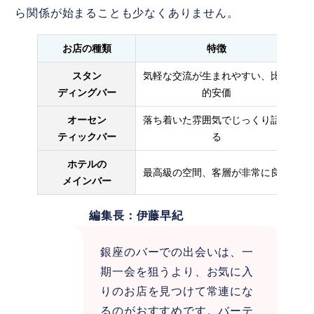
ら関係が始まることも少なくありません。
お店の種類
特徴
スタン
気軽な交流が生まれやすい、比較
多
ディングバー
的安価
オーセン
落ち着いた雰囲気でじっくり話せ
質
ティックバー
る
ホテルの
最高級の空間、客層が非常に良い
ハ
メインバー
編集長：伊藤早紀
銀座のバーでの出会いは、一
期一会を狙うより、お気に入
りのお店を見つけて常連にな
るのがおすすめです。バーテ