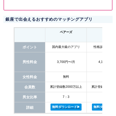
銀座で出会えるおすすめのマッチングアプリ
ペアーズ
with
ポイント
国内最大級のアプリ
性格診断で相性
男性料金
3,700円〜/月
4,160円〜/
女性料金
無料
無料
会員数
累計登録数2000万以上
累計登録数1000
男女比率
7：3
5：5
無料ダウンロード▶︎
無料ダウンロード
詳細