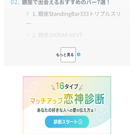
2.
銀座で出会えるおすすめのバー7選！
1. 銀座StandingBar333トリプルスリ
ー
2. 銀座300BAR NEXT
3. P.C.M. パブ・カーディナル・マル
ノウチ
4. リゴレット ワイン＆バー
5. オールドインペリアルバー
6. Star Bar Ginza（スタアバー ギン
ザ）
7. BAR LUPIN（バー・ルパン）
3.
出会いがない男女はマッチングアプリが