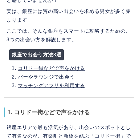
と感じていませんか？
東カレデート
実は、銀座には質の高い出会いを求める男女が多く集
5.
銀座の出会いを成功させる3つのコツ
まります。
ここでは、そんな銀座をスマートに攻略するための、
①服装は落ち着いた感じを意識する
3つの出会い方を解説します。
②大人な振る舞いをする
銀座で出会う方法3選
③お店選びのセンスを見せる
1.
コリドー街などで声をかける
6.
まとめ
2.
バーやラウンジで出会う
都道府県・地域から出会いを探す
3.
マッチングアプリを利用する
その他の出会い
1. コリドー街などで声をかける
銀座エリアで最も活気があり、出会いのスポットとし
て有名なのが、有楽町と新橋を結ぶ「コリドー街」で