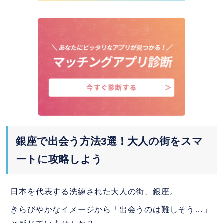
おすすめ！
①多忙なエリート層がスキマ時間で
活動している
②銀座勤務や高年収で絞り込める
③銀座の高級店でのデート直結型ア
プリと相性抜群
4.
銀座で出会えるおすすめマッチングアプ
リ5選！
銀座で出会う方法3選！大人の街をスマ
ペアーズ(Pairs)
ートに攻略しよう
with(ウィズ)
バチェラーデート
日本を代表する洗練された大人の街、銀座。
きらびやかなイメージから「出会うのは難しそう…」
D³ (ディースリー)(旧Dine)