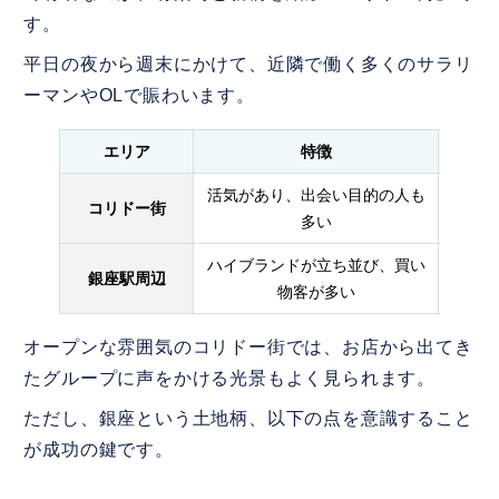
す。
平日の夜から週末にかけて、近隣で働く多くのサラリ
ーマンやOLで賑わいます。
エリア
特徴
狙い
活気があり、出会い目的の人も
平日1
コリドー街
多い
ハイブランドが立ち並び、買い
銀座駅周辺
週末
物客が多い
オープンな雰囲気のコリドー街では、お店から出てき
たグループに声をかける光景もよく見られます。
ただし、銀座という土地柄、以下の点を意識すること
が成功の鍵です。